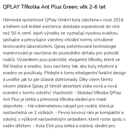
QPLAY Tříkolka Ant Plus Green, věk 2-6 let
Německá společnost QPlay GmbH byla založena v roce 2016
a během své krátké existence dokázala expandovat do více
než 50-ti zemí. Jejich výrobky se vyznačují vysokou kvalitou,
splňujíce a převyšujíce všechny oficiální normy schválené
testovacími laboratořemi. Qplay patentovaná technologie
manévrování je navržena do posledního detailu pro pohodlí
rodičů. Výsledkem jsou pokročilé, elegantní tříkolky, které se
řídí hladce a snadno. Jsou navrženy tak, aby byly intuitivní a
snadno se používaly. Přidejte k tomu inteligentní funkční design
a uvidíte, jak to jde úžasně dohromady. Díky všem těmto
věcem získává Qplay již téměř desetiletí stále nová a nová
ocenění v tomto odvětví. Vlastnosti: - Skládací tříkolka QPlay
Ant Plus je lehká a přenosná tříkolka ideální pro malé
objevitele. - Má odnímatelnou rukojeť pro rodiče, která je
nastavitelná ve 2 výškách. - Pevný kovový rám je kompaktní a
odolný, s výškově nastavitelným sedadlem, které roste spolu s
vaším dítětem. - Kola EVA jsou lehká a odolná, ideální pro