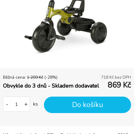
Běžná cena:
1 209
Kč
(-
28
%)
718
Kč bez DPH
869
Kč
Obvykle do 3 dnů - Skladem dodavatel
Do košíku
-
+
ks