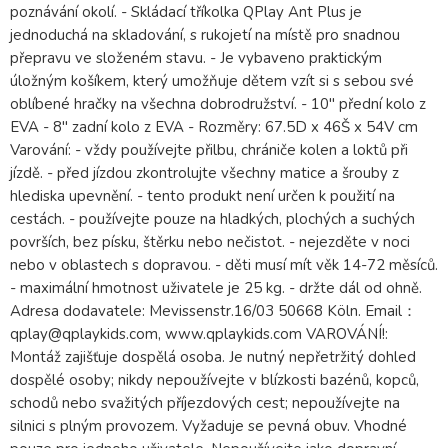
poznávání okolí. - Skládací tříkolka QPlay Ant Plus je
jednoduchá na skladování, s rukojetí na místě pro snadnou
přepravu ve složeném stavu. - Je vybaveno praktickým
úložným košíkem, který umožňuje dětem vzít si s sebou své
oblíbené hračky na všechna dobrodružství. - 10'' přední kolo z
EVA - 8" zadní kolo z EVA - Rozměry: 67.5D x 46Š x 54V cm
Varování: - vždy používejte přilbu, chrániče kolen a loktů při
jízdě. - před jízdou zkontrolujte všechny matice a šrouby z
hlediska upevnění. - tento produkt není určen k použití na
cestách. - používejte pouze na hladkých, plochých a suchých
površích, bez písku, štěrku nebo nečistot. - nejezděte v noci
nebo v oblastech s dopravou. - děti musí mít věk 14-72 měsíců.
- maximální hmotnost uživatele je 25 kg. - držte dál od ohně.
Adresa dodavatele: Mevissenstr.16/03 50668 Köln. Email：
qplay@qplaykids.com, www.qplaykids.com VAROVÁNÍ!:
Montáž zajišťuje dospělá osoba. Je nutný nepřetržitý dohled
dospělé osoby; nikdy nepoužívejte v blízkosti bazénů, kopců,
schodů nebo svažitých příjezdových cest; nepoužívejte na
silnici s plným provozem. Vyžaduje se pevná obuv. Vhodné