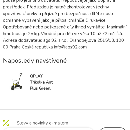
pouze pro jednoho uživatele. Nepoužívejte jako dopravní
prostředek. Před jízdou je nutné zkontrolovat všechny
upevňovací prvky a při jízdě pro bezpečnost dítěte noste
ochranné vybavení, jako je přilba, chrániče či rukavice.
Opotřebované nebo poškozené díly ihned vyměňte. Maximální
hmotnost je 25 kg. Vhodné pro děti ve věku 10 až 72 měsíců.
Adresa dodavatele: ags 92, s.r.o., Drahobejlova 2515/18, 190
00 Praha Česká republika info@ags92.com
Naposledy navštívené
QPLAY
Tříkolka Ant
Plus Green,
věk 2-6 let
Slevy a novinky e-mailem