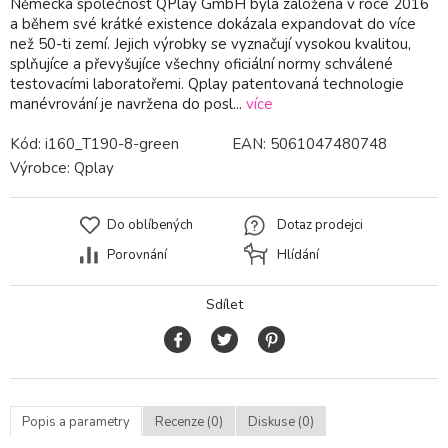
Německá společnost QPlay GmbH byla založena v roce 2016
a během své krátké existence dokázala expandovat do více
než 50-ti zemí. Jejich výrobky se vyznačují vysokou kvalitou,
splňujíce a převyšujíce všechny oficiální normy schválené
testovacími laboratořemi. Qplay patentovaná technologie
manévrování je navržena do posl...
více
Kód:
i160_T190-8-green
EAN:
5061047480748
Výrobce:
Qplay
Do oblíbených
Dotaz prodejci
Porovnání
Hlídání
Sdílet
Popis a parametry
Recenze (0)
Diskuse (0)