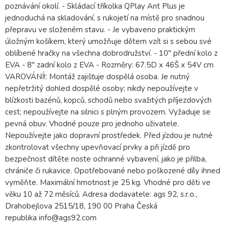
poznávání okolí. - Skládací tříkolka QPlay Ant Plus je
jednoduchá na skladování, s rukojetí na místě pro snadnou
přepravu ve složeném stavu. - Je vybaveno praktickým
úložným košíkem, který umožňuje dětem vzít si s sebou své
oblíbené hračky na všechna dobrodružství. - 10'' přední kolo z
EVA - 8" zadní kolo z EVA - Rozměry: 67.5D x 46Š x 54V cm
VAROVÁNÍ!: Montáž zajišťuje dospělá osoba. Je nutný
nepřetržitý dohled dospělé osoby; nikdy nepoužívejte v
blízkosti bazénů, kopců, schodů nebo svažitých příjezdových
cest; nepoužívejte na silnici s plným provozem. Vyžaduje se
pevná obuv. Vhodné pouze pro jednoho uživatele.
Nepoužívejte jako dopravní prostředek. Před jízdou je nutné
zkontrolovat všechny upevňovací prvky a při jízdě pro
bezpečnost dítěte noste ochranné vybavení, jako je přilba,
chrániče či rukavice. Opotřebované nebo poškozené díly ihned
vyměňte. Maximální hmotnost je 25 kg. Vhodné pro děti ve
věku 10 až 72 měsíců. Adresa dodavatele: ags 92, s.r.o.,
Drahobejlova 2515/18, 190 00 Praha Česká
republika info@ags92.com