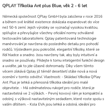
QPLAY Tříkolka Ant plus Blue, věk 2 - 6 let
Německá společnost QPlay GmbH byla založena v roce 2016
a během své krátké existence dokázala expandovat do více
než 50-ti zemí. Jejich výrobky se vyznačují vysokou kvalitou,
splňujíce a převyšujíce všechny oficiální normy schválené
testovacími laboratořemi. Qplay patentovaná technologie
manévrování je navržena do posledního detailu pro pohodlí
rodičů. Výsledkem jsou pokročilé, elegantní tříkolky, které se
řídí hladce a snadno. Jsou navrženy tak, aby byly intuitivní a
snadno se používaly. Přidejte k tomu inteligentní funkční design
a uvidíte, jak to jde úžasně dohromady. Díky všem těmto
věcem získává Qplay již téměř desetiletí stále nová a nová
ocenění v tomto odvětví. Vlastnosti: - Skládací tříkolka QPlay
Ant Plus je lehká a přenosná tříkolka ideální pro malé
objevitele. - Má odnímatelnou rukojeť pro rodiče, která je
nastavitelná ve 2 výškách. - Pevný kovový rám je kompaktní a
odolný, s výškově nastavitelným sedadlem, které roste spolu s
vaším dítětem. - Kola EVA jsou lehká a odolná, ideální pro