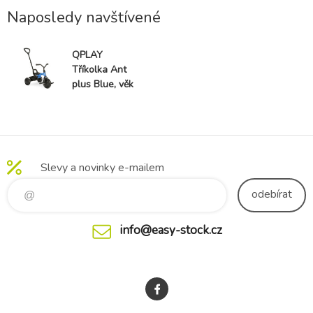
Naposledy navštívené
QPLAY
Tříkolka Ant
plus Blue, věk
2 - 6 let
Slevy a novinky e-mailem
odebírat
info@easy-stock.cz