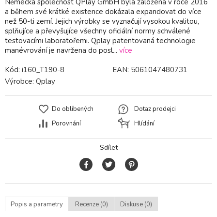
Německá společnost QPlay GmbH byla založena v roce 2016
a během své krátké existence dokázala expandovat do více
než 50-ti zemí. Jejich výrobky se vyznačují vysokou kvalitou,
splňujíce a převyšujíce všechny oficiální normy schválené
testovacími laboratořemi. Qplay patentovaná technologie
manévrování je navržena do posl...
více
Kód:
i160_T190-8
EAN:
5061047480731
Výrobce:
Qplay
Do oblíbených
Dotaz prodejci
Porovnání
Hlídání
Sdílet
Popis a parametry
Recenze (0)
Diskuse (0)