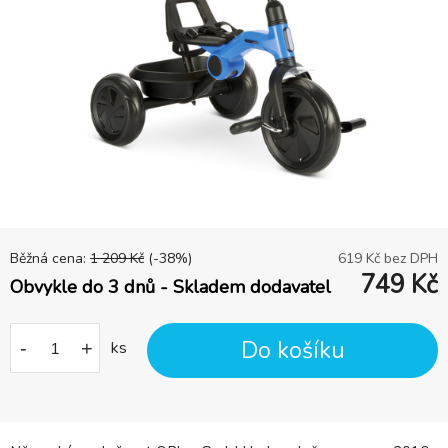
Běžná cena:
1 209
Kč
(-
38
%)
619
Kč bez DPH
749
Kč
Obvykle do 3 dnů - Skladem dodavatel
Do košíku
-
+
ks