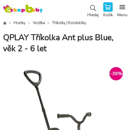
Košík
Menu
Hledej
Hračky
Vozítka
Tříkolky | Koloběžky
QPLAY Tříkolka Ant plus Blue,
věk 2 - 6 let
-
38
%