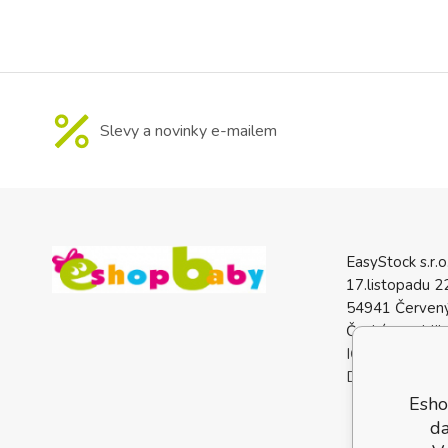
Slevy a novinky e-mailem
EasyStock s.r.o
17.listopadu 2
54941 Červený
Česká republik
IČO: 0772740
DIČ: CZ07727
Esho
da