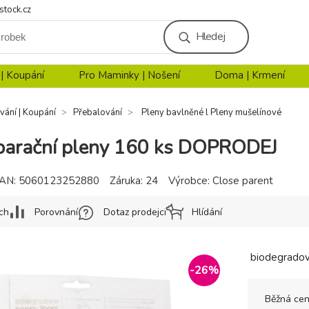
stock.cz
Hledej
 | Koupání
Pro Maminky | Nošení
Doma | Krmení
vání | Koupání
Přebalování
Pleny bavlněné l Pleny mušelínové
parační pleny 160 ks DOPRODEJ
AN:
5060123252880
Záruka:
24
Výrobce:
Close parent
ch
Porovnání
Dotaz prodejci
Hlídání
biodegradova
-
26
%
Běžná ce