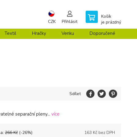
Košík
CZK
Přihlásit
je prázdný
Textil
Hračky
Venku
Doporučené
Sdílet
telné separační pleny...
více
na:
266
Kč
(-
26
%)
163
Kč bez DPH