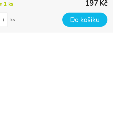
197
Kč
m 1
ks
Do košíku
+
ks