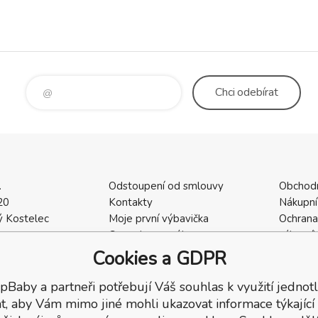
Chci
odebírat
.
Odstoupení od smlouvy
Obchod
20
Kontakty
Nákupní
 Kostelec
Moje první výbavička
Ochrana
a
Ceny dopravného
zákazní
2
Vrácení zboží / Reklamace
Cookies
Cookies a GDPR
402
Reklamace
Recenze
pBaby a partneři potřebují Váš souhlas k využití jednotl
t, aby Vám mimo jiné mohli ukazovat informace týkající