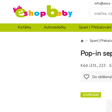
info@easy-
Kočárky
Autosedačky
Spaní | Přebalování
Spaní | Přebalo
Pop-in se
Kód:
i231_223
E
Do oblíbený
DOPRODEJ