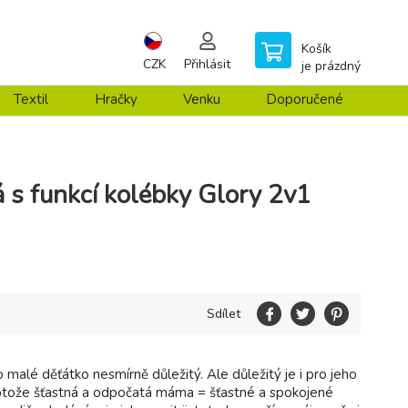
Košík
CZK
Přihlásit
je prázdný
Textil
Hračky
Venku
Doporučené
s funkcí kolébky Glory 2v1
Sdílet
 malé děťátko nesmírně důležitý. Ale důležitý je i pro jeho
tože šťastná a odpočatá máma = šťastné a spokojené