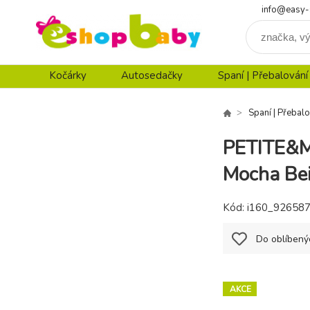
info@easy-
Kočárky
Autosedačky
Spaní | Přebalování
Spaní | Přebalo
PETITE&MA
Mocha Be
Kód:
i160_92658
Do oblíbený
AKCE