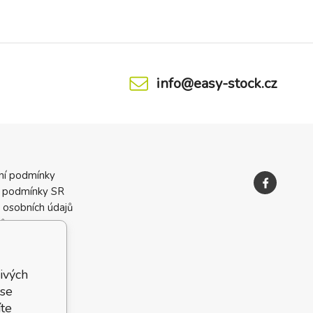
info@easy-stock.cz
ní podmínky
 podmínky SR
 osobních údajů
ků
ivých
 se
te