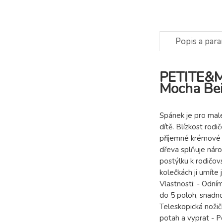
Popis a par
PETITE&MA
Mocha Be
Spánek je pro malé
dítě. Blízkost rodi
příjemné krémové 
dřeva splňuje nárok
postýlku k rodičov
kolečkách ji umíte
Vlastnosti: - Odní
do 5 poloh, snadno
Teleskopická noži
potah a vyprat - P