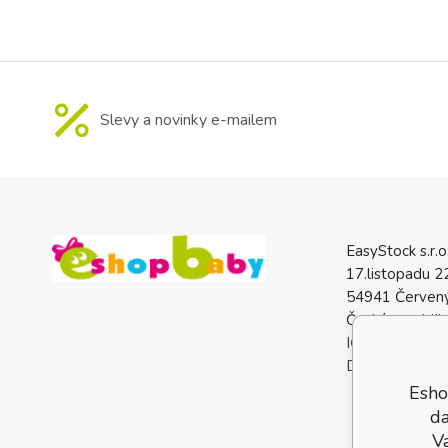
Slevy a novinky e-mailem
EasyStock s.r.o
17.listopadu 2
54941 Červený
Česká republik
IČO: 0772740
DIČ: CZ07727
Esho
da
V