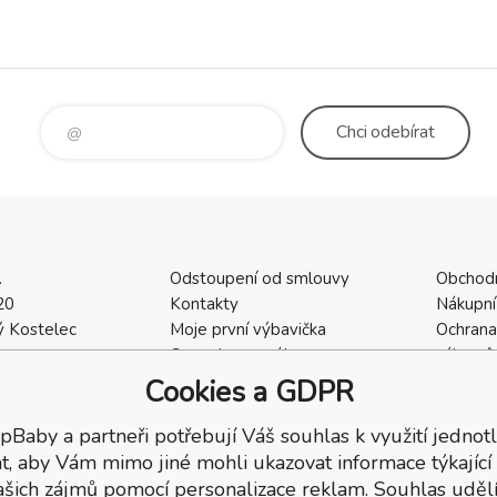
Chci
odebírat
.
Odstoupení od smlouvy
Obchod
20
Kontakty
Nákupní
 Kostelec
Moje první výbavička
Ochrana
a
Ceny dopravného
zákazní
2
Vrácení zboží / Reklamace
Cookies
Cookies a GDPR
402
Reklamace
Recenze
pBaby a partneři potřebují Váš souhlas k využití jednotl
t, aby Vám mimo jiné mohli ukazovat informace týkající
ašich zájmů pomocí personalizace reklam. Souhlas udělí