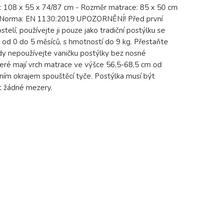
y: 108 x 55 x 74/87 cm - Rozměr matrace: 85 x 50 cm
g - Norma: EN 1130:2019 UPOZORNĚNÍ! Před první
elí, používejte ji pouze jako tradiční postýlku se
od 0 do 5 měsíců, s hmotností do 9 kg. Přestaňte
kdy nepoužívejte vaničku postýlky bez nosné
teré mají vrch matrace ve výšce 56,5-68,5 cm od
m okrajem spouštěcí tyče. Postýlka musí být
t žádné mezery.