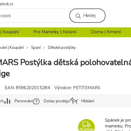
stock.cz
Hledej
 | Koupání
Pro Maminky | Nošení
Doma | Krmení
vání | Koupání
Spaní
Dětské postýlky
RS Postýlka dětská polohovatelná 
ige
7
EAN:
8596202015284
Výrobce:
PETITEMARS
ch
Porovnání
Dotaz prodejci
Hlídání
Spánek je pro
maminku. Pro
ZDARMA