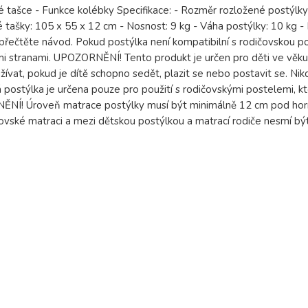
é tašce - Funkce kolébky Specifikace: - Rozměr rozložené postýlk
 tašky: 105 x 55 x 12 cm - Nosnost: 9 kg - Váha postýlky: 10 k
 přečtěte návod. Pokud postýlka není kompatibilní s rodičovskou post
i stranami. UPOZORNĚNÍ! Tento produkt je určen pro děti ve věku 
ívat, pokud je dítě schopno sedět, plazit se nebo postavit se. Ni
 postýlka je určena pouze pro použití s rodičovskými postelemi, k
NÍ! Úroveň matrace postýlky musí být minimálně 12 cm pod horní
ovské matraci a mezi dětskou postýlkou a matrací rodiče nesmí bý