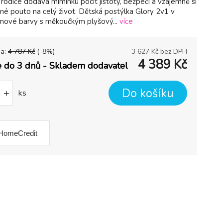
t rodiče dodává miminku pocit jistoty, bezpečí a vzájemně si
ilné pouto na celý život. Dětská postýlka Glory 2v1 v
mové barvy s měkoučkým plyšový...
více
na:
4 787
Kč
(-
8
%)
3 627
Kč bez DPH
4 389
Kč
 do 3 dnů - Skladem dodavatel
Do košíku
+
ks
HomeCredit