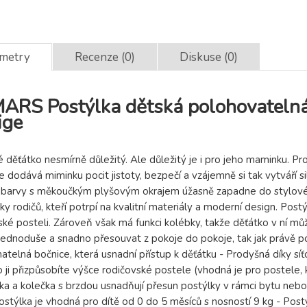
ametry
Recenze (0)
Diskuse (0)
RS Postýlka dětská polohovatelná 
ige
 děťátko nesmírně důležitý. Ale důležitý je i pro jeho maminku. 
če dodává miminku pocit jistoty, bezpečí a vzájemně si tak vytváří 
barvy s měkoučkým plyšovým okrajem úžasně zapadne do stylového
y rodičů, kteří potrpí na kvalitní materiály a moderní design. Postý
ské posteli. Zároveň však má funkci kolébky, takže děťátko v ní 
 jednoduše a snadno přesouvat z pokoje do pokoje, tak jak právě p
matelná bočnice, která usnadní přístup k děťátku - Prodyšná díky s
 ji přizpůsobíte výšce rodičovské postele (vhodná je pro postele, 
čka a kolečka s brzdou usnadňují přesun postýlky v rámci bytu ne
ostýlka je vhodná pro dítě od 0 do 5 měsíců s nosností 9 kg - Postýl