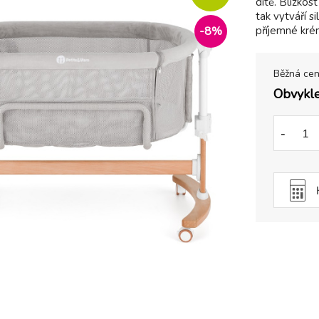
dítě. Blízkos
tak vytváří s
-
8
%
příjemné kré
Běžná ce
Obvykle
-