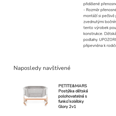
přidělené přenosn
- Rozměr přenosné
montáží si pečlivě
zvednutými bočním
tento výrobek použ
konstrukce. Dětská
podlahy. UPOZORNĚ
připevněna k rodič
Naposledy navštívené
PETITE&MARS
Postýlka dětská
polohovatelná s
funkcí kolébky
Glory 2v1
Mocha Beige