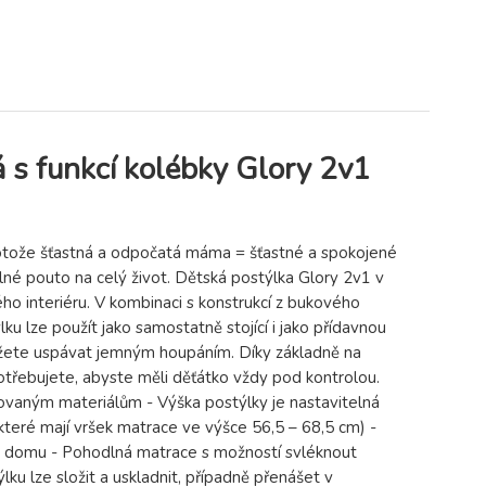
s funkcí kolébky Glory 2v1
Protože šťastná a odpočatá máma = šťastné a spokojené
silné pouto na celý život. Dětská postýlka Glory 2v1 v
 interiéru. V kombinaci s konstrukcí z bukového
lku lze použít jako samostatně stojící i jako přídavnou
můžete uspávat jemným houpáním. Díky základně na
otřebujete, abyste měli děťátko vždy pod kontrolou.
íťovaným materiálům - Výška postýlky je nastavitelná
které mají vršek matrace ve výšce 56,5 – 68,5 cm) -
bo domu - Pohodlná matrace s možností svléknout
ku lze složit a uskladnit, případně přenášet v