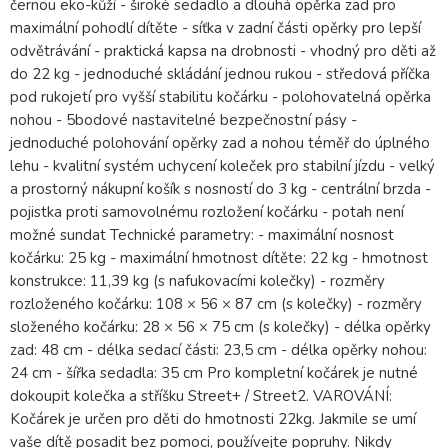
černou eko-kůží - široké sedadlo a dlouhá opěrka zad pro
maximální pohodlí dítěte - síťka v zadní části opěrky pro lepší
odvětrávání - praktická kapsa na drobnosti - vhodný pro děti až
do 22 kg - jednoduché skládání jednou rukou - středová příčka
pod rukojetí pro vyšší stabilitu kočárku - polohovatelná opěrka
nohou - 5bodové nastavitelné bezpečnostní pásy -
jednoduché polohování opěrky zad a nohou téměř do úplného
lehu - kvalitní systém uchycení koleček pro stabilní jízdu - velký
a prostorný nákupní košík s nosností do 3 kg - centrální brzda -
pojistka proti samovolnému rozložení kočárku - potah není
možné sundat Technické parametry: - maximální nosnost
kočárku: 25 kg - maximální hmotnost dítěte: 22 kg - hmotnost
konstrukce: 11,39 kg (s nafukovacími kolečky) - rozměry
rozloženého kočárku: 108 × 56 × 87 cm (s kolečky) - rozměry
složeného kočárku: 28 × 56 × 75 cm (s kolečky) - délka opěrky
zad: 48 cm - délka sedací části: 23,5 cm - délka opěrky nohou:
24 cm - šířka sedadla: 35 cm Pro kompletní kočárek je nutné
dokoupit kolečka a stříšku Street+ / Street2. VAROVÁNÍ:
Kočárek je určen pro děti do hmotnosti 22kg. Jakmile se umí
vaše dítě posadit bez pomoci, používejte popruhy. Nikdy