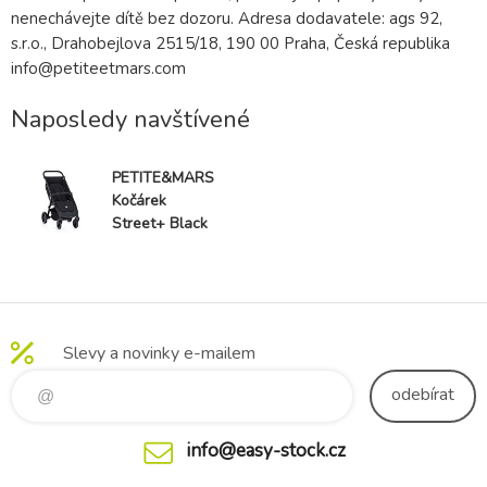
nenechávejte dítě bez dozoru. Adresa dodavatele: ags 92,
s.r.o., Drahobejlova 2515/18, 190 00 Praha, Česká republika
info@petiteetmars.com
Naposledy navštívené
PETITE&MARS
Kočárek
Street+ Black
konstrukce bez
koleček
Slevy a novinky e-mailem
odebírat
info@easy-stock.cz