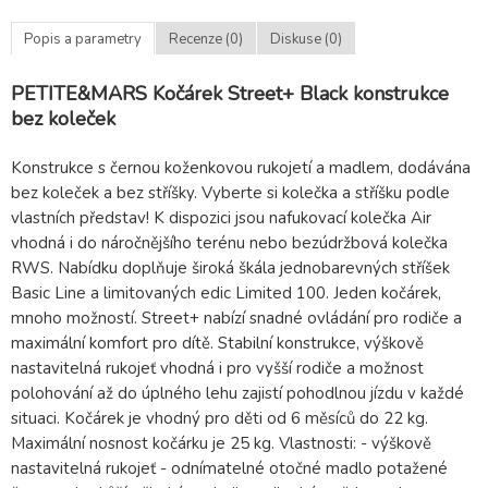
Popis a parametry
Recenze (0)
Diskuse (0)
PETITE&MARS Kočárek Street+ Black konstrukce
bez koleček
Konstrukce s černou koženkovou rukojetí a madlem, dodávána
bez koleček a bez stříšky. Vyberte si kolečka a stříšku podle
vlastních představ! K dispozici jsou nafukovací kolečka Air
vhodná i do náročnějšího terénu nebo bezúdržbová kolečka
RWS. Nabídku doplňuje široká škála jednobarevných stříšek
Basic Line a limitovaných edic Limited 100. Jeden kočárek,
mnoho možností. Street+ nabízí snadné ovládání pro rodiče a
maximální komfort pro dítě. Stabilní konstrukce, výškově
nastavitelná rukojeť vhodná i pro vyšší rodiče a možnost
polohování až do úplného lehu zajistí pohodlnou jízdu v každé
situaci. Kočárek je vhodný pro děti od 6 měsíců do 22 kg.
Maximální nosnost kočárku je 25 kg. Vlastnosti: - výškově
nastavitelná rukojeť - odnímatelné otočné madlo potažené