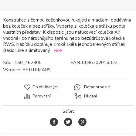
Konstrukce s černou koženkovou rukojetí a madlem, dodávána
bez koleček a bez stříšky. Vyberte si kolečka a stříšku podle
vlastních představ! K dispozici jsou nafukovací kolečka Air
vhodná i do náročnějšího terénu nebo bezúdržbová kolečka
RWS. Nabídku doplňuje široká škála jednobarevných stříšek
Basic Line a limitovaný...
více
Kód:
i160_462900
EAN:
8596202018322
Výrobce:
PETITEMARS
Do oblíbených
Dotaz prodejci
Porovnání
Hlídání
Sdílet