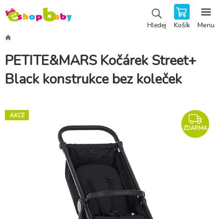
Košík
Menu
Hledej
PETITE&MARS Kočárek Street+
Black konstrukce bez koleček
AKCE
ZDARMA