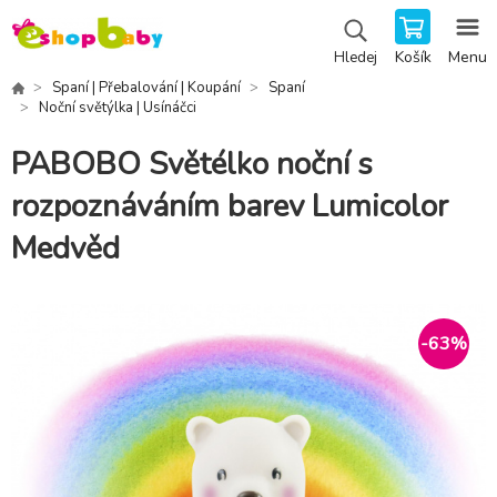
Košík
Menu
Hledej
Spaní | Přebalování | Koupání
Spaní
Noční světýlka | Usínáčci
PABOBO Světélko noční s
rozpoznáváním barev Lumicolor
Medvěd
-
63
%