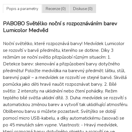
Popis a parametry
Recenze (0)
Diskuse (0)
PABOBO Světélko noční s rozpoznáváním barev
Lumicolor Medvěd
Noční světélko, které rozpoznává barvy! Medvídek Lumicolor
se rozsvítí v barvě předmětu, kterého se dotkne. Díky 3
režimům se noční světlo přizpůsobí různým situacím: 1.
Detekce barev: skenování a přizpůsobení barvy dotyčného
předmětu! Položte medvídka na barevný předmět: látku, stůl,
barevný papír – a medvídek se rozsvítí ve stejné barvě. Skvělá
pomůcka jako děti hravě naučit rozpoznávat barvy. 2. Bílé
světlo: 2 intenzity na uklidnění nebo čtení pohádky. Režim
teplého bílé světla uklidní dítě. 3. Duha: medvídek se rozsvítí s
automatickou změnou barev a vytvoří tak uklidňující atmosféru.
Oblíbenou barvu si můžete pozastavit. Světýlko se dobíjí
pomocí micro USB-kabelu, a díky automatickému časovači se
po 45 minutách sám vypne. Vlastnosti: - Hravý medvídek,
který rozpozná barvu dotyčného objektu a rozsvítí se ve