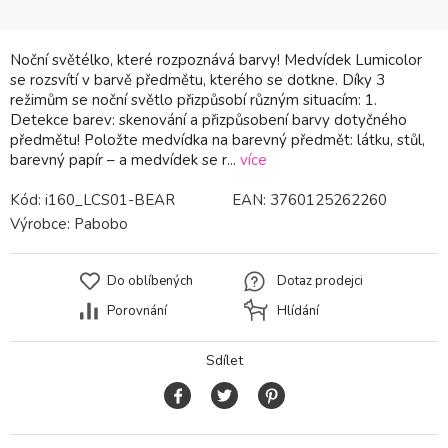
Noční světélko, které rozpoznává barvy! Medvídek Lumicolor
se rozsvítí v barvě předmětu, kterého se dotkne. Díky 3
režimům se noční světlo přizpůsobí různým situacím: 1.
Detekce barev: skenování a přizpůsobení barvy dotyčného
předmětu! Položte medvídka na barevný předmět: látku, stůl,
barevný papír – a medvídek se r...
více
Kód:
i160_LCS01-BEAR
EAN:
3760125262260
Výrobce:
Pabobo
Do oblíbených
Dotaz prodejci
Porovnání
Hlídání
Sdílet