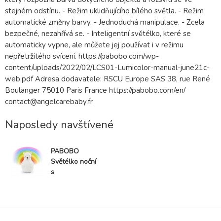
stejném odstínu. - Režim uklidňujícího bílého světla. - Režim
automatické změny barvy. - Jednoduchá manipulace. - Zcela
bezpečné, nezahřívá se. - Inteligentní světélko, které se
automaticky vypne, ale můžete jej používat i v režimu
nepřetržitého svícení. https://pabobo.com/wp-
content/uploads/2022/02/LCS01-Lumicolor-manual-june21c-
web.pdf Adresa dodavatele: RSCU Europe SAS 38, rue René
Boulanger 75010 Paris France https://pabobo.com/en/
contact@angelcarebaby.fr
Naposledy navštívené
PABOBO
Světélko noční
s
rozpoznáváním
barev
Lumicolor
Medvěd