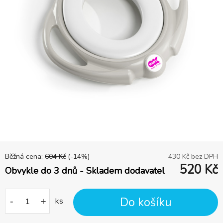
Běžná cena:
604
Kč
(-
14
%)
430
Kč bez DPH
520
Kč
Obvykle do 3 dnů - Skladem dodavatel
Do košíku
-
+
ks