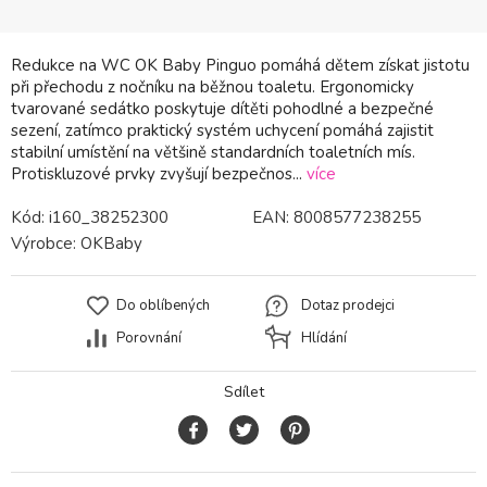
Redukce na WC OK Baby Pinguo pomáhá dětem získat jistotu
při přechodu z nočníku na běžnou toaletu. Ergonomicky
tvarované sedátko poskytuje dítěti pohodlné a bezpečné
sezení, zatímco praktický systém uchycení pomáhá zajistit
stabilní umístění na většině standardních toaletních mís.
Protiskluzové prvky zvyšují bezpečnos...
více
Kód:
i160_38252300
EAN:
8008577238255
Výrobce:
OKBaby
Do oblíbených
Dotaz prodejci
Porovnání
Hlídání
Sdílet