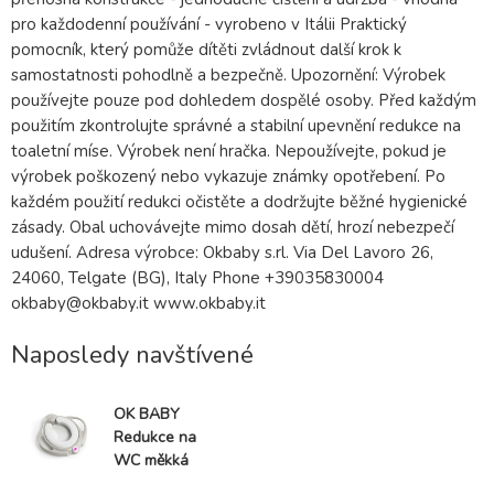
pro každodenní používání - vyrobeno v Itálii Praktický
pomocník, který pomůže dítěti zvládnout další krok k
samostatnosti pohodlně a bezpečně. Upozornění: Výrobek
používejte pouze pod dohledem dospělé osoby. Před každým
použitím zkontrolujte správné a stabilní upevnění redukce na
toaletní míse. Výrobek není hračka. Nepoužívejte, pokud je
výrobek poškozený nebo vykazuje známky opotřebení. Po
každém použití redukci očistěte a dodržujte běžné hygienické
zásady. Obal uchovávejte mimo dosah dětí, hrozí nebezpečí
udušení. Adresa výrobce: Okbaby s.rl. Via Del Lavoro 26,
24060, Telgate (BG), Italy Phone +39035830004
okbaby@okbaby.it www.okbaby.it
Naposledy navštívené
OK BABY
Redukce na
WC měkká
protiskluzová s