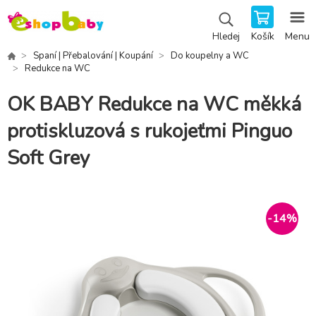
Košík
Menu
Hledej
Spaní | Přebalování | Koupání
Do koupelny a WC
Redukce na WC
OK BABY Redukce na WC měkká
protiskluzová s rukojeťmi Pinguo
Soft Grey
-
14
%