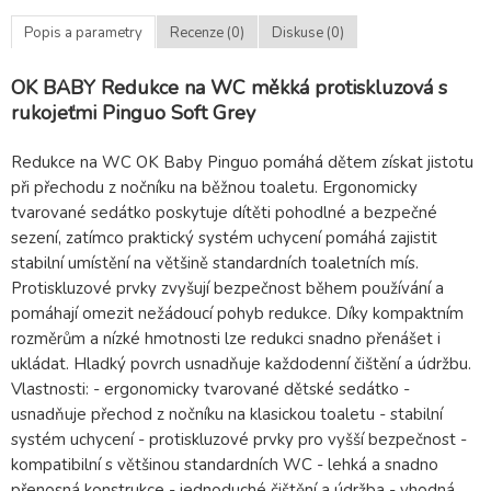
Popis a parametry
Recenze (0)
Diskuse (0)
OK BABY Redukce na WC měkká protiskluzová s
rukojeťmi Pinguo Soft Grey
Redukce na WC OK Baby Pinguo pomáhá dětem získat jistotu
při přechodu z nočníku na běžnou toaletu. Ergonomicky
tvarované sedátko poskytuje dítěti pohodlné a bezpečné
sezení, zatímco praktický systém uchycení pomáhá zajistit
stabilní umístění na většině standardních toaletních mís.
Protiskluzové prvky zvyšují bezpečnost během používání a
pomáhají omezit nežádoucí pohyb redukce. Díky kompaktním
rozměrům a nízké hmotnosti lze redukci snadno přenášet i
ukládat. Hladký povrch usnadňuje každodenní čištění a údržbu.
Vlastnosti: - ergonomicky tvarované dětské sedátko -
usnadňuje přechod z nočníku na klasickou toaletu - stabilní
systém uchycení - protiskluzové prvky pro vyšší bezpečnost -
kompatibilní s většinou standardních WC - lehká a snadno
přenosná konstrukce - jednoduché čištění a údržba - vhodná