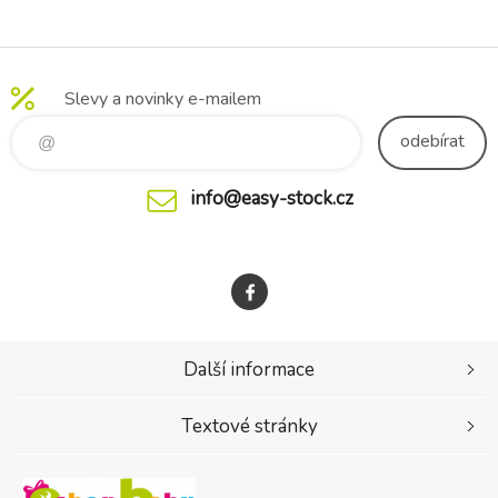
rukojeťmi
Pinguo Soft
Grey
Slevy a novinky e-mailem
odebírat
info@easy-stock.cz
Další informace
Textové stránky