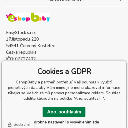
EasyStock s.r.o.
17.listopadu 220
54941 Červený Kostelec
Česká republika
IČO: 07727402
DIČ: CZ07727402
Cookies a GDPR
EshopBaby a partneři potřebují Váš souhlas k využití
jednotlivých dat, aby Vám mimo jiné mohli ukazovat informace
týkající se Vašich zájmů pomocí personalizace reklam. Souhlas
udělíte kliknutím na políčko "Ano, souhlasím".
Copyright © 2026 EasyStock s.r.o.
Ano, souhlasím
Všechna práva vyhrazena.
Podrobné nastavení s vysvětlením zde
Tento eshop dodala firma
BINARGON.cz
-
Mapa stránek
Soukromí