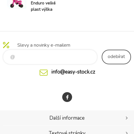
Enduro velké
plast výška
sedadla 31cm
nosnost do
25kg od 12
měsíců
Slevy a novinky e-mailem
odebírat
info@easy-stock.cz
Další informace
Textové stránky