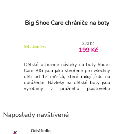
Big Shoe Care chrániče na boty
230 Kč
Skladem 2
ks
199 Kč
Dětské ochranné návleky na boty Shoe-
Care BIG jsou jako stvořené pro všechny
děti od 12 měsíců, které milují jízdu na
odrážedle. Návleky na dětské boty jsou
vyrobeny z pružného plastového
materiálu a díky praktickému zapínání se
přizpůsobí botičky ve velikosti 21-27. Díky
tomuto materiálu dokonale chrání boty
vašeho malého rošťáka. Děti p
Naposledy navštívené
Odrážedlo