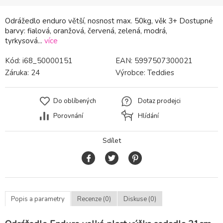
Odrážedlo enduro větší, nosnost max. 50kg, věk 3+ Dostupné
barvy: fialová, oranžová, červená, zelená, modrá,
tyrkysová...
více
Kód:
i68_50000151
EAN:
5997507300021
Záruka:
24
Výrobce:
Teddies
Do oblíbených
Dotaz prodejci
Porovnání
Hlídání
Sdílet
Popis a parametry
Recenze (0)
Diskuse (0)