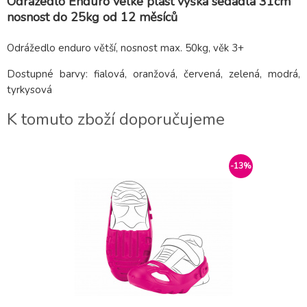
Odrážedlo Enduro velké plast výška sedadla 31cm
nosnost do 25kg od 12 měsíců
Odrážedlo enduro větší, nosnost max. 50kg, věk 3+
Dostupné barvy: fialová, oranžová, červená, zelená, modrá,
tyrkysová
K tomuto zboží doporučujeme
-13%