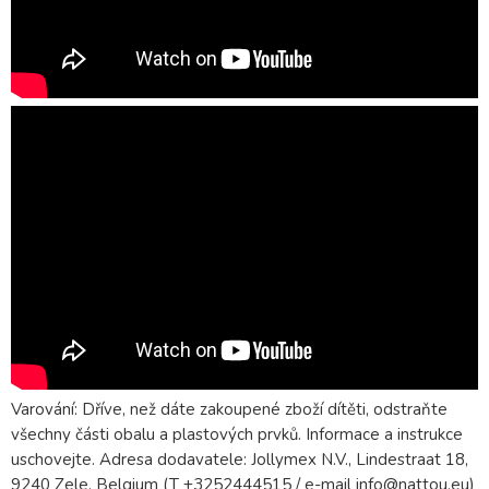
Varování: Dříve, než dáte zakoupené zboží dítěti, odstraňte
všechny části obalu a plastových prvků. Informace a instrukce
uschovejte. Adresa dodavatele: Jollymex N.V., Lindestraat 18,
9240 Zele, Belgium (T +3252444515 / e-mail info@nattou.eu)