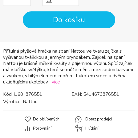
Do košíku
Přítulná plyšová hračka na spaní Nattou ve tvaru zajíčka s
vyšívanou tvářičkou a jemným bryndákem. Zajíček na spaní
Nattou je krásné měkké kvality s příjemnou výplní. Spící zajíček
má v bříšku světýlko, které se může měnit mezi sedmi barvami
a zvukem, s bílým šumem, mořem, tlukotem srdce a dvěma
uklidňujícími ukolébav...
více
Kód:
i160_876551
EAN:
5414673876551
Výrobce:
Nattou
Do oblíbených
Dotaz prodejci
Porovnání
Hlídání