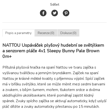
Sdílet
Popis a parametry
Recenze (0)
Diskuse (0)
NATTOU Uspáváček plyšový hudební se světýlkem
a senzorem pláče 4v1 Sleepy Bunny Pale Brown
0m+
Přítulná plyšová hračka na spaní Nattou ve tvaru zajíčka s
vyšívanou tvářičkou a jemným bryndákem. Zajíček na spaní
Nattou je krásné měkké kvality s příjemnou výplní. Spící zajíček
má v bříšku světýlko, které se může měnit mezi sedmi barvami
a zvukem, s bílým šumem, mořem, tlukotem srdce a dvěma
uklidňujícími ukolébavkami, které pomáhají zajistit klidný
spánek. Zvuky spícího zajíčka se aktivují automaticky, když uslyší
pláč dítěte a zvuky automaticky přestanou po 15 minutách.