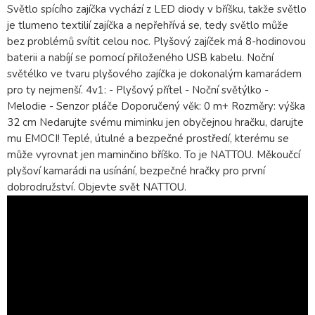
Světlo spícího zajíčka vychází z LED diody v bříšku, takže světlo
je tlumeno textilií zajíčka a nepřehřívá se, tedy světlo může
bez problémů svítit celou noc. Plyšový zajíček má 8-hodinovou
baterii a nabíjí se pomocí přiloženého USB kabelu. Noční
světélko ve tvaru plyšového zajíčka je dokonalým kamarádem
pro ty nejmenší. 4v1: - Plyšový přítel - Noční světýlko -
Melodie - Senzor pláče Doporučený věk: 0 m+ Rozměry: výška
32 cm Nedarujte svému miminku jen obyčejnou hračku, darujte
mu EMOCI! Teplé, útulné a bezpečné prostředí, kterému se
může vyrovnat jen maminčino bříško. To je NATTOU. Měkoučcí
plyšoví kamarádi na usínání, bezpečné hračky pro první
dobrodružství. Objevte svět NATTOU.