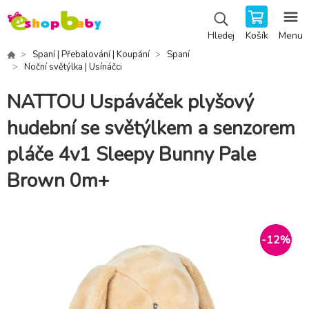
Košík
Menu
Hledej
Spaní | Přebalování | Koupání
Spaní
Noční světýlka | Usínáčci
NATTOU Uspáváček plyšový
hudební se světýlkem a senzorem
pláče 4v1 Sleepy Bunny Pale
Brown 0m+
-
12
%