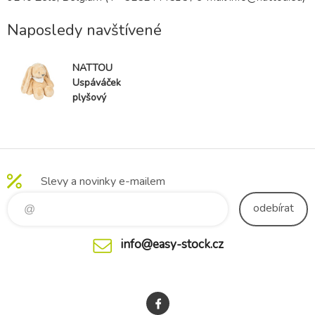
Naposledy navštívené
NATTOU
Uspáváček
plyšový
hudební se
světýlkem a
senzorem
pláče 4v1
Sleepy Bunny
Slevy a novinky e-mailem
Pale Brown
0m+
odebírat
info@easy-stock.cz