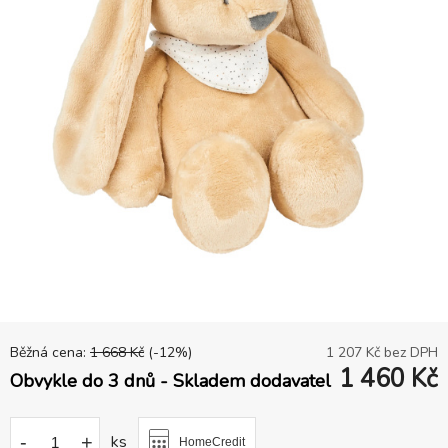
Běžná cena:
1 668
Kč
(-
12
%)
1 207
Kč bez DPH
1 460
Kč
Obvykle do 3 dnů - Skladem dodavatel
-
+
ks
HomeCredit