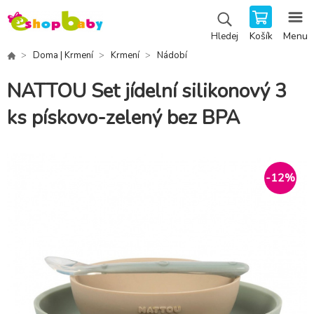
Košík
Menu
Hledej
Doma | Krmení
Krmení
Nádobí
NATTOU Set jídelní silikonový 3
ks pískovo-zelený bez BPA
-
12
%