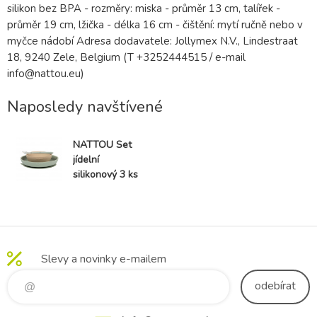
silikon bez BPA - rozměry: miska - průměr 13 cm, talířek -
průměr 19 cm, lžička - délka 16 cm - čištění: mytí ručně nebo v
myčce nádobí Adresa dodavatele: Jollymex N.V., Lindestraat
18, 9240 Zele, Belgium (T +3252444515 / e-mail
info@nattou.eu)
Naposledy navštívené
NATTOU Set
jídelní
silikonový 3 ks
pískovo-zelený
bez BPA
Slevy a novinky e-mailem
odebírat