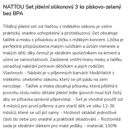
NATTOU Set jídelní silikonový 3 ks pískovo-zelený
bez BPA
Třídílný jídelní set od Nattou z měkkého silikonu je velmi
praktický, snadno uchopitelný a protiskluzový. Set obsahuje
talířek a misku s přísavkou a lžičku s měkkým koncem. Lžička je
perfektně přizpůsobena malým ručičkám a ústům miminek a
malých dětí, díky čemuž je ideálním společníkem na krmení a
učení se samostatnosti. Zaoblené vnitřní hrany misky a talířku
usnadňují nabírání potravin dětičkám a jejich rodičům.
Vlastnosti: - Nádobí je v příjemných barvách Mix&Match z
měkkého, ohebného silikonu, který se při pádu na zem
nerozbije. - Talířek a miska obsahují přísavku, která přiléhá k
povrchu stolu nebo dětské jídelní židle (povrch musí být čistý,
aby se přísavka správně připevnila). - Set je vhodné použít od
4 měsíců pro první příkrmy a pro starší děti ve věku 12-36
měsíců, které se učí jíst samy. - Možnost vkládat jednotlivé
části do sebe pro snadné a praktické skladování. - Roztomilá
sada je ideálním dárkem pro malé jedlíky. - materiál: 100%