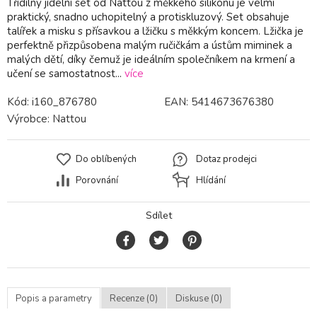
Třídílný jídelní set od Nattou z měkkého silikonu je velmi
praktický, snadno uchopitelný a protiskluzový. Set obsahuje
talířek a misku s přísavkou a lžičku s měkkým koncem. Lžička je
perfektně přizpůsobena malým ručičkám a ústům miminek a
malých dětí, díky čemuž je ideálním společníkem na krmení a
učení se samostatnost...
více
Kód:
i160_876780
EAN:
5414673676380
Výrobce:
Nattou
Do oblíbených
Dotaz prodejci
Porovnání
Hlídání
Sdílet
Popis a parametry
Recenze (0)
Diskuse (0)