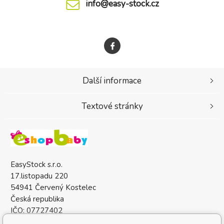
info@easy-stock.cz
Další informace
Textové stránky
EasyStock s.r.o.
17.listopadu 220
54941 Červený Kostelec
Česká republika
IČO: 07727402
DIČ: CZ07727402