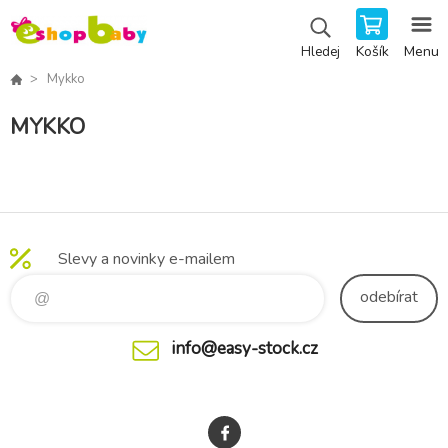
Košík
Menu
Hledej
Mykko
MYKKO
Slevy a novinky e-mailem
odebírat
info@easy-stock.cz