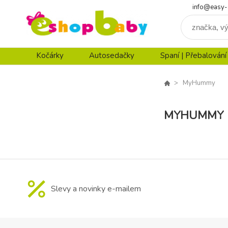
info@easy-
Kočárky
Autosedačky
Spaní | Přebalování
MyHummy
MYHUMMY
Slevy a novinky e-mailem