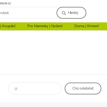
stock.cz
Hledej
 | Koupání
Pro Maminky | Nošení
Doma | Krmení
Chci
odebírat