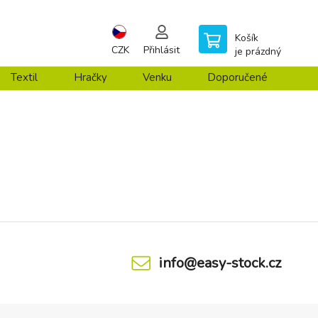
Košík
CZK
Přihlásit
je prázdný
Textil
Hračky
Venku
Doporučené
info@easy-stock.cz