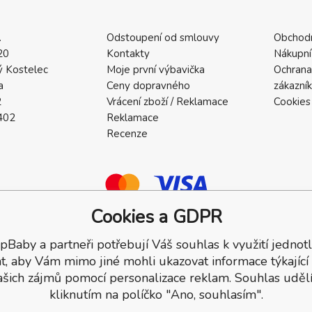
.
Odstoupení od smlouvy
Obchod
20
Kontakty
Nákupní
 Kostelec
Moje první výbavička
Ochrana
a
Ceny dopravného
zákazní
2
Vrácení zboží / Reklamace
Cookies
402
Reklamace
Recenze
Cookies a GDPR
pBaby a partneři potřebují Váš souhlas k využití jednotl
a.
t, aby Vám mimo jiné mohli ukazovat informace týkající
ašich zájmů pomocí personalizace reklam. Souhlas udělí
kliknutím na políčko "Ano, souhlasím".