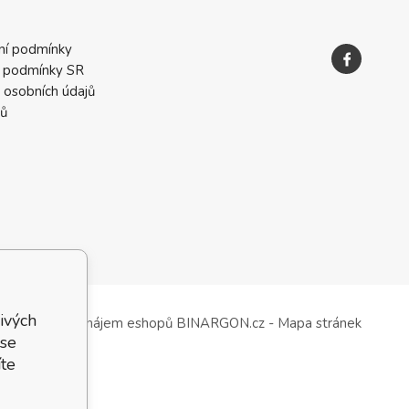
ní podmínky
 podmínky SR
 osobních údajů
ků
ivých
Tvorba a pronájem eshopů
BINARGON.cz
-
Mapa stránek
 se
te