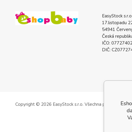
EasyStock s.r.o
17.listopadu 2
54941 Červený
Česká republik
IČO: 0772740
DIČ: CZ07727
Esho
Copyright © 2026 EasyStock s.r.o.
Všechna práva vyhrazen
da
V