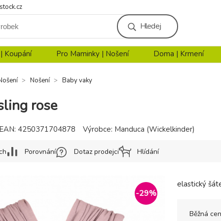
stock.cz
Hledej
 | Koupání
Pro Maminky | Nošení
Doma | Krmení
Nošení
Nošení
Baby vaky
ling rose
EAN:
4250371704878
Výrobce:
Manduca (Wickelkinder)
ch
Porovnání
Dotaz prodejci
Hlídání
elastický šát
-
29
%
Běžná ce