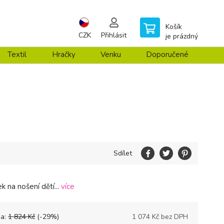
Košík
CZK
Přihlásit
je prázdný
Textil
Hračky
Venku
Doporučené
Sdílet
ek na nošení dětí...
více
na:
1 824
Kč
(-
29
%)
1 074
Kč bez DPH