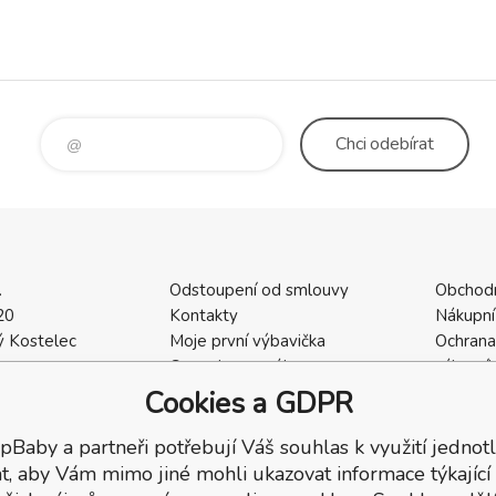
Chci
odebírat
.
Odstoupení od smlouvy
Obchod
20
Kontakty
Nákupní
 Kostelec
Moje první výbavička
Ochrana
a
Ceny dopravného
zákazní
2
Vrácení zboží / Reklamace
Cookies
Cookies a GDPR
402
Reklamace
Recenze
pBaby a partneři potřebují Váš souhlas k využití jednotl
t, aby Vám mimo jiné mohli ukazovat informace týkající