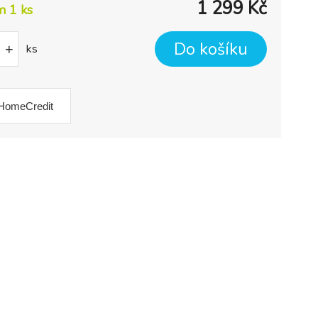
1 299
Kč
m 1
ks
Do košíku
+
ks
HomeCredit