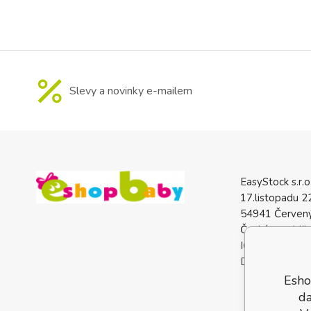
Slevy a novinky e-mailem
EasyStock s.r.o
17.listopadu 2
54941 Červený
Česká republik
IČO: 0772740
DIČ: CZ07727
Esho
da