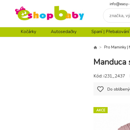
info@easy-
Kočárky
Autosedačky
Spaní | Přebalování
Pro Maminky | 
Manduca s
Kód:
i231_2437
Do oblíbený
AKCE