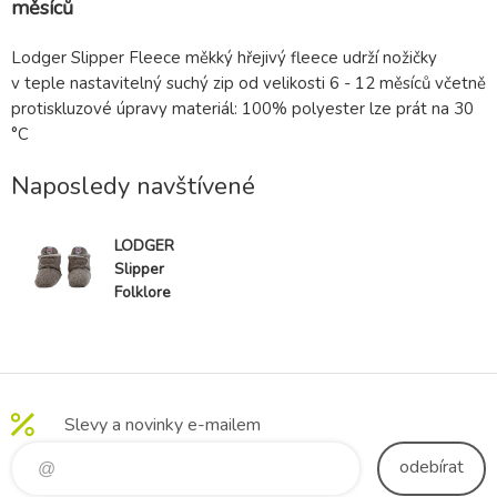
měsíců
Lodger Slipper Fleece měkký hřejivý fleece udrží nožičky
v teple nastavitelný suchý zip od velikosti 6 - 12 měsíců včetně
protiskluzové úpravy materiál: 100% polyester lze prát na 30
°C
Naposledy navštívené
LODGER
Slipper
Folklore
Fleece Buffalo
12 - 18 měsíců
Slevy a novinky e-mailem
odebírat