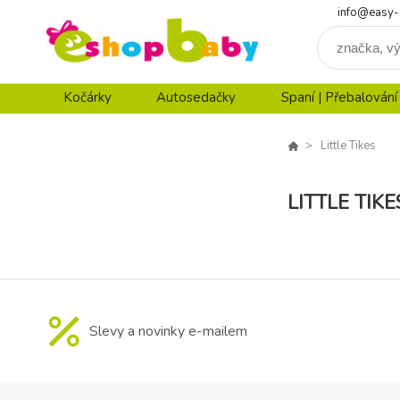
info@easy-
Kočárky
Autosedačky
Spaní | Přebalování
Little Tikes
LITTLE TIKE
Slevy a novinky e-mailem