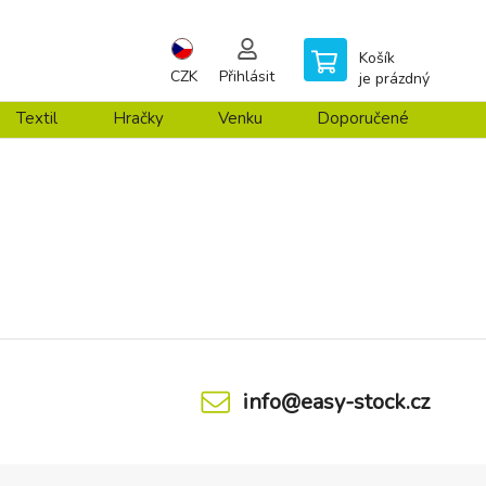
Košík
CZK
Přihlásit
je prázdný
Textil
Hračky
Venku
Doporučené
info@easy-stock.cz