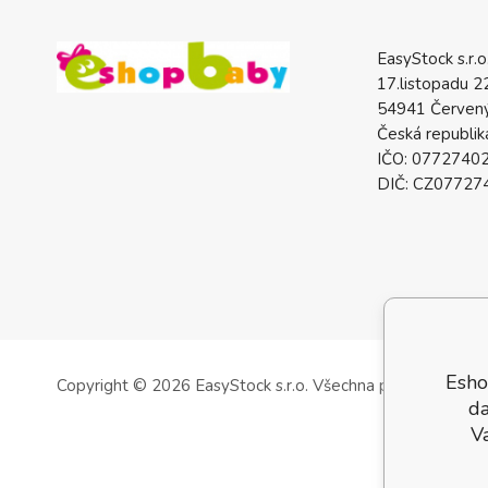
EasyStock s.r.o
17.listopadu 2
54941 Červený
Česká republik
IČO: 0772740
DIČ: CZ07727
Esho
Copyright © 2026 EasyStock s.r.o.
Všechna práva vyhrazen
da
V