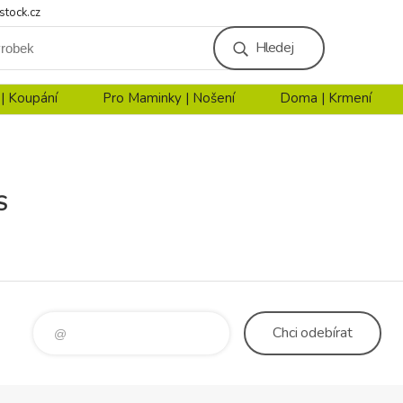
stock.cz
Hledej
 | Koupání
Pro Maminky | Nošení
Doma | Krmení
S
Chci
odebírat