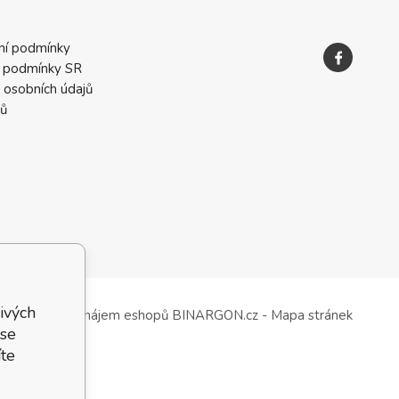
ní podmínky
 podmínky SR
 osobních údajů
ků
ivých
Tvorba a pronájem eshopů
BINARGON.cz
-
Mapa stránek
 se
te