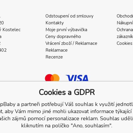
.
Odstoupení od smlouvy
Obchod
20
Kontakty
Nákupní
 Kostelec
Moje první výbavička
Ochrana
a
Ceny dopravného
zákazní
2
Vrácení zboží / Reklamace
Cookies
402
Reklamace
Recenze
Cookies a GDPR
pBaby a partneři potřebují Váš souhlas k využití jednotl
a.
t, aby Vám mimo jiné mohli ukazovat informace týkající
ašich zájmů pomocí personalizace reklam. Souhlas udělí
kliknutím na políčko "Ano, souhlasím".