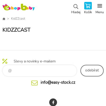
Košík
Menu
Hledej
KidZZcast
KIDZZCAST
Slevy a novinky e-mailem
odebírat
info@easy-stock.cz