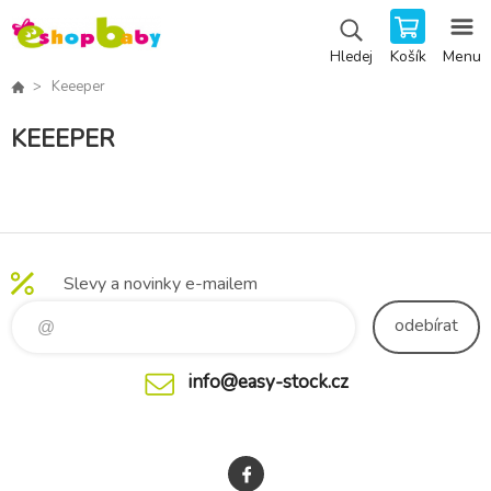
Košík
Menu
Hledej
Keeeper
KEEEPER
Slevy a novinky e-mailem
odebírat
info@easy-stock.cz