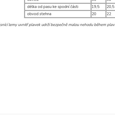
délka od pasu ke spodní části
19,5
20,5
obvod stehna
20
22
ěsnící lemy uvnitř plavek udrží bezpečně malou nehodu během plav