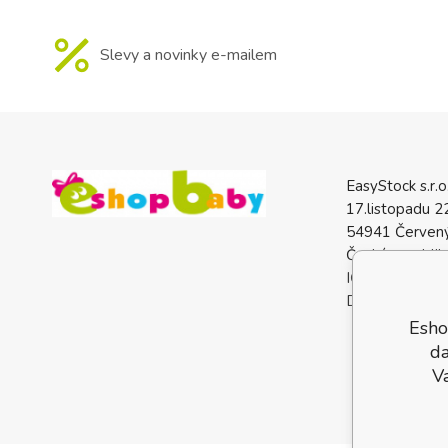
Slevy a novinky e-mailem
EasyStock s.r.o
17.listopadu 2
54941 Červený
Česká republik
IČO: 0772740
DIČ: CZ07727
Esho
da
V