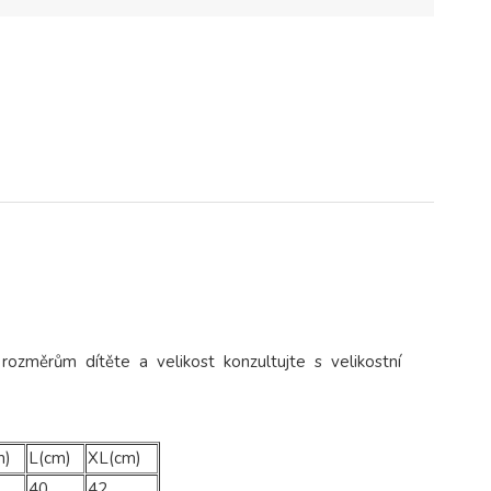
 rozměrům dítěte a velikost konzultujte s velikostní
m)
L(cm)
XL(cm)
40
42