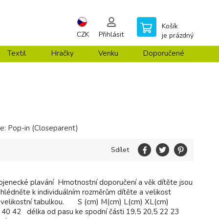
Košík
CZK
Přihlásit
je prázdný
Textil
Hračky
Venku
Doporučené
e:
Pop-in (Closeparent)
Sdílet
ojenecké plavání Hmotnostní doporučení a věk dítěte jsou
řihlédněte k individuálním rozměrům dítěte a velikost
s velikostní tabulkou. S (cm) M(cm) L(cm) XL(cm)
40 42 délka od pasu ke spodní části 19,5 20,5 22 23