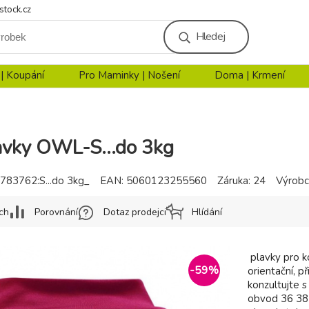
stock.cz
Hledej
 | Koupání
Pro Maminky | Nošení
Doma | Krmení
avky OWL-S...do 3kg
783762:S...do 3kg_
EAN:
5060123255560
Záruka:
24
Výrobc
ch
Porovnání
Dotaz prodejci
Hlídání
plavky pro k
-
59
%
orientační, p
konzultujte 
obvod 36 38 