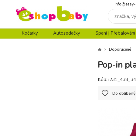
info@easy-
Kočárky
Autosedačky
Spaní | Přebalování
Doporučené
Pop-in pl
Kód:
i231_438_34
Do oblíbený