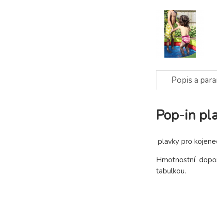
Popis a par
Pop-in p
plavky pro kojene
Hmotnostní doporu
tabulkou.