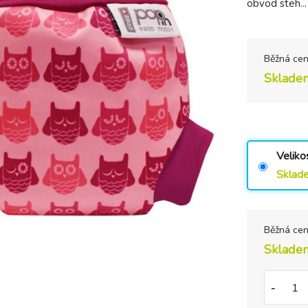
obvod steh..
Běžná ce
Sklade
Veliko
Sklad
Běžná ce
Sklade
-