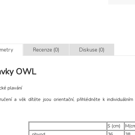
ametry
Recenze (0)
Diskuse (0)
lavky OWL
cké plavání
čení a věk dítěte jsou orientační, přihlédněte k individuálním
S (cm)
M(c
obvod
36
38