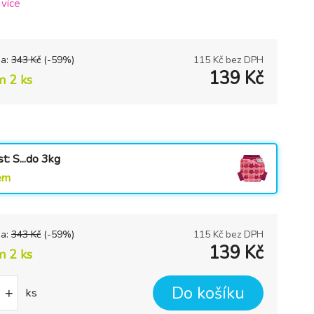
.
více
na:
343
Kč
(-
59
%)
115
Kč bez DPH
139
Kč
m 2 ks
st: S...do 3kg
em
na:
343
Kč
(-
59
%)
115
Kč bez DPH
139
Kč
m 2 ks
Do košíku
+
ks