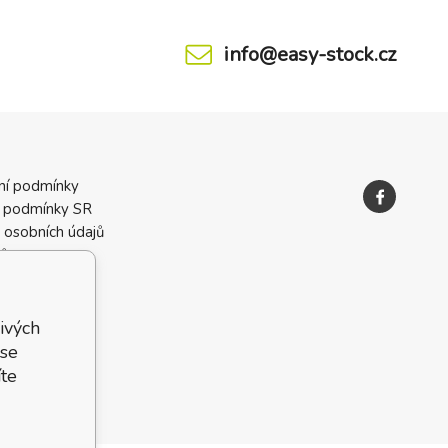
info@easy-stock.cz
ní podmínky
 podmínky SR
 osobních údajů
ků
ivých
 se
te