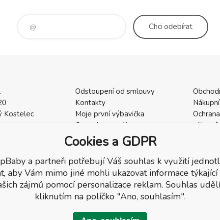
Chci
odebírat
.
Odstoupení od smlouvy
Obchod
20
Kontakty
Nákupní
 Kostelec
Moje první výbavička
Ochrana
a
Ceny dopravného
zákazní
2
Vrácení zboží / Reklamace
Cookies
Cookies a GDPR
402
Reklamace
Recenze
pBaby a partneři potřebují Váš souhlas k využití jednotl
t, aby Vám mimo jiné mohli ukazovat informace týkající
ašich zájmů pomocí personalizace reklam. Souhlas udělí
kliknutím na políčko "Ano, souhlasím".