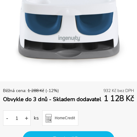
Běžná cena:
1 288
Kč
(-
12
%)
932
Kč bez DPH
1 128
Kč
Obvykle do 3 dnů - Skladem dodavatel
-
+
ks
HomeCredit