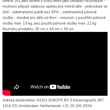
funkce 2v1 jako sezení u stolu nebo jako sedátko na podlaze -
možnost připojit zádovou opěrku pro menší děti - jednoduše se
čistí - odnímatelný pultík bez BPA - odnímatelná pěnová
vložka - vhodné pro děti od 6m+ - nosnost: s použitím pěnové
vložky max. 15 kg, bez použití pěnové vložky max. 22 kg
Rozměry produktu: 30 cm x 44 cm x 39 cm
Adresa dodavatele: KIDS2 EUROPE BV 5 Keizersgracht 287,
1016 ED Amsterdam, Netherlands; +31 20 241 0934