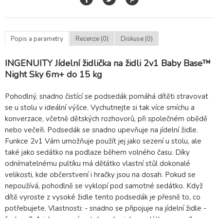
Popis a parametry
Recenze (0)
Diskuse (0)
INGENUITY Jídelní židlička na židli 2v1 Baby Base™
Night Sky 6m+ do 15 kg
Pohodlný, snadno čistící se podsedák pomáhá dítěti stravovat
se u stolu v ideální výšce. Vychutnejte si tak více smíchu a
konverzace, včetně dětských rozhovorů, při společném obědě
nebo večeři. Podsedák se snadno upevňuje na jídelní židle.
Funkce 2v1 Vám umožňuje použít jej jako sezení u stolu, ale
také jako sedátko na podlaze během volného času. Díky
odnímatelnému pultíku má děťátko vlastní stůl dokonalé
velikosti, kde občerstvení i hračky jsou na dosah. Pokud se
nepoužívá, pohodlně se vyklopí pod samotné sedátko. Když
dítě vyroste z vysoké židle tento podsedák je přesně to, co
potřebujete. Vlastnosti: - snadno se připojuje na jídelní židle -