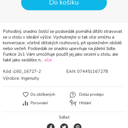
Do košíku
Pohodlný, snadno čistící se podsedák pomáhá dítěti stravovat
se u stolu v ideální výšce. Vychutnejte si tak více smíchu a
konverzace, včetně dětských rozhovorů, při společném obědě
nebo večeři. Podsedák se snadno upevňuje na jídelní židle.
Funkce 2v1 Vám umožňuje použít jej jako sezení u stolu, ale
také jako sedátko n...
více
Kód:
i160_16727-2
EAN:
074451167278
Výrobce:
Ingenuity
Do oblíbených
Dotaz prodejci
Porovnání
Hlídání
Sdílet