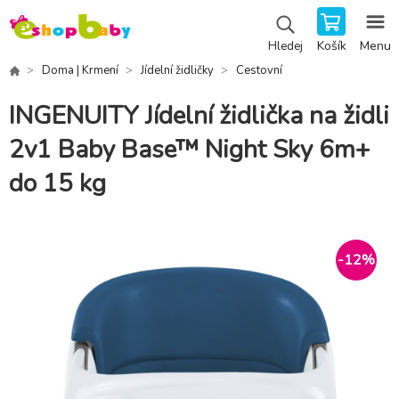
Košík
Menu
Hledej
Doma | Krmení
Jídelní židličky
Cestovní
INGENUITY Jídelní židlička na židli
2v1 Baby Base™ Night Sky 6m+
do 15 kg
-
12
%