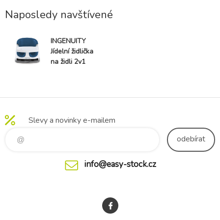
Naposledy navštívené
INGENUITY
Jídelní židlička
na židli 2v1
Baby Base™
Night Sky 6m+
do 15 kg
Slevy a novinky e-mailem
odebírat
info@easy-stock.cz