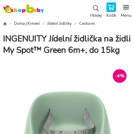
Košík
Menu
Hledej
Doma | Krmení
Jídelní židličky
Cestovní
INGENUITY Jídelní židlička na židli
My Spot™ Green 6m+, do 15kg
-
4
%