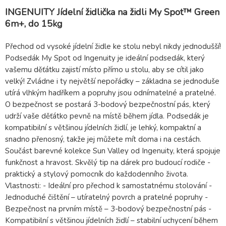
INGENUITY Jídelní židlička na židli My Spot™ Green
6m+, do 15kg
Přechod od vysoké jídelní židle ke stolu nebyl nikdy jednodušší!
Podsedák My Spot od Ingenuity je ideální podsedák, který
vašemu děťátku zajistí místo přímo u stolu, aby se cítil jako
velký! Zvládne i ty největší nepořádky – základna se jednoduše
utírá vlhkým hadříkem a popruhy jsou odnímatelné a pratelné.
O bezpečnost se postará 3-bodový bezpečnostní pás, který
udrží vaše děťátko pevně na místě během jídla. Podsedák je
kompatibilní s většinou jídelních židlí, je lehký, kompaktní a
snadno přenosný, takže jej můžete mít doma i na cestách.
Součást barevné kolekce Sun Valley od Ingenuity, která spojuje
funkčnost a hravost. Skvělý tip na dárek pro budoucí rodiče -
praktický a stylový pomocník do každodenního života.
Vlastnosti: - Ideální pro přechod k samostatnému stolování -
Jednoduché čištění – utíratelný povrch a pratelné popruhy -
Bezpečnost na prvním místě – 3-bodový bezpečnostní pás -
Kompatibilní s většinou jídelních židlí – stabilní uchycení během