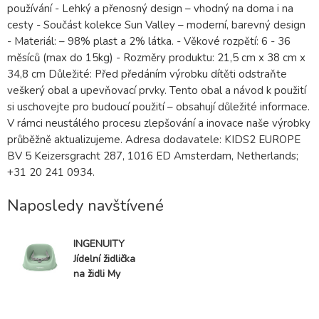
používání - Lehký a přenosný design – vhodný na doma i na
cesty - Součást kolekce Sun Valley – moderní, barevný design
- Materiál: – 98% plast a 2% látka. - Věkové rozpětí: 6 - 36
měsíců (max do 15kg) - Rozměry produktu: 21,5 cm x 38 cm x
34,8 cm Důležité: Před předáním výrobku dítěti odstraňte
veškerý obal a upevňovací prvky. Tento obal a návod k použití
si uschovejte pro budoucí použití – obsahují důležité informace.
V rámci neustálého procesu zlepšování a inovace naše výrobky
průběžně aktualizujeme. Adresa dodavatele: KIDS2 EUROPE
BV 5 Keizersgracht 287, 1016 ED Amsterdam, Netherlands;
+31 20 241 0934.
Naposledy navštívené
INGENUITY
Jídelní židlička
na židli My
Spot™ Green
6m+, do 15kg