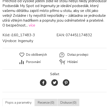
Přechod od vysoké jídelní židle ke stolu nebyl nikdy jednodušší!
Podsedák My Spot od Ingenuity je ideální podsedák, který
vašemu děťátku zajistí místo přímo u stolu, aby se cítil jako
velký! Zvládne i ty největší nepořádky – základna se jednoduše
utírá vlhkým hadříkem a popruhy jsou odnímatelné a pratelné.
O bezpečnost...
více
Kód:
i160_17483-3
EAN:
074451174832
Výrobce:
Ingenuity
Do oblíbených
Dotaz prodejci
Porovnání
Hlídání
Sdílet
Popis a parametry
Recenze (0)
Diskuse (0)