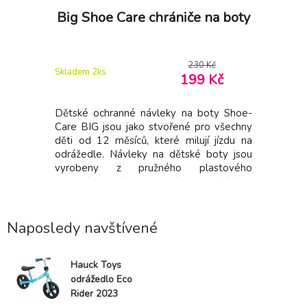
ompas
Big Shoe Care chrániče na boty
Puky
230 Kč
 Kč
Skladem 2
ks
Skladem 3
199 Kč
 kompasem
Dětské ochranné návleky na boty Shoe-
Brašna na 
Care BIG jsou jako stvořené pro všechny
opasku U
děti od 12 měsíců, které milují jízdu na
určená pr
odrážedle. Návleky na dětské boty jsou
Pukylino,
vyrobeny z pružného plastového
materiálu a díky praktickému zapínání se
přizpůsobí botičky ve velikosti 21-27. Díky
tomuto materiálu dokonale chrání boty
vašeho malého rošťáka. Děti p
Naposledy navštívené
Hauck Toys
odrážedlo Eco
Rider 2023