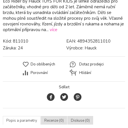
Eco Rider by Hauck TOYS FOR KIDS je lehké odrážedlo pro
začátečníky, vhodné pro děti od 2 let. Záměrně nemá ruční
brzdu, která by usnadnila ovládání začátečníkům. Děti se
mohou plně soustředit na složité procesy pro svůj věk. Včasné
osvojení rovnováhy, řízení, jízdy a brzdění s rukama a nohama je
optimální přípravou na...
více
Kód:
811010
EAN:
4894352811010
Záruka:
24
Výrobce:
Hauck
Do oblíbených
Dotaz prodejci
Porovnání
Hlídání
Sdílet
Popis a parametry
Recenze (0)
Diskuse (0)