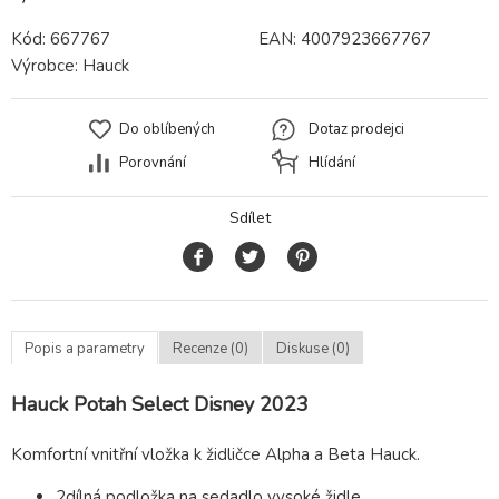
Kód:
667767
EAN:
4007923667767
Výrobce:
Hauck
Do oblíbených
Dotaz prodejci
Porovnání
Hlídání
Sdílet
Popis a parametry
Recenze (0)
Diskuse (0)
Hauck Potah Select Disney 2023
Komfortní vnitřní vložka k židličce Alpha a Beta Hauck.
2dílná podložka na sedadlo vysoké židle