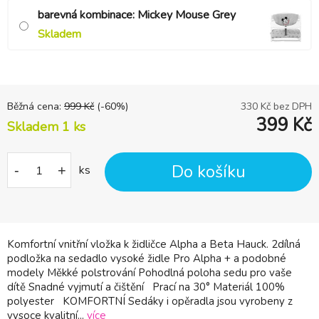
barevná kombinace: Mickey Mouse Grey
Skladem
Běžná cena:
999
Kč
(-
60
%)
330
Kč bez DPH
399
Kč
Skladem 1 ks
Do košíku
-
+
ks
Komfortní vnitřní vložka k židličce Alpha a Beta Hauck. 2dílná
podložka na sedadlo vysoké židle Pro Alpha + a podobné
modely Měkké polstrování Pohodlná poloha sedu pro vaše
dítě Snadné vyjmutí a čištění Prací na 30° Materiál 100%
polyester KOMFORTNÍ Sedáky i opěradla jsou vyrobeny z
vysoce kvalitní...
více