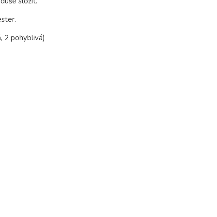
duše složit.
ster.
, 2 pohyblivá)