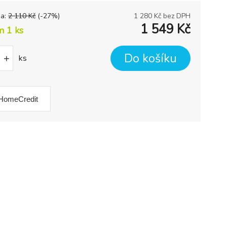
na:
2 110
Kč
(-
27
%)
1 280
Kč bez DPH
1 549
Kč
m 1
ks
Do košíku
+
ks
HomeCredit