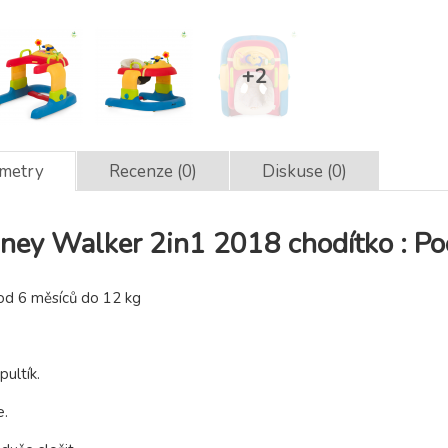
ametry
Recenze (0)
Diskuse (0)
ney Walker 2in1 2018 chodítko : Po
 od 6 měsíců do 12 kg
.
pultík.
e.