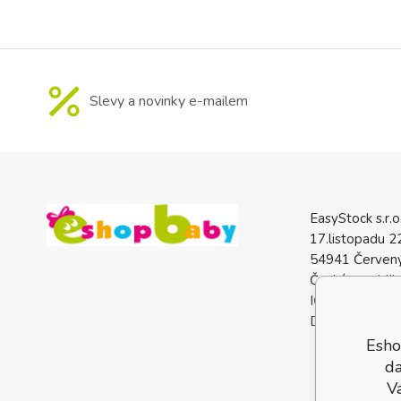
Slevy a novinky e-mailem
EasyStock s.r.o
17.listopadu 2
54941 Červený
Česká republik
IČO: 0772740
DIČ: CZ07727
Esho
da
V