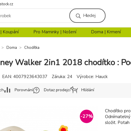
stock.cz
Hledej
 | Koupání
Pro Maminky | Nošení
Doma | Krmení
Doma
Chodítka
ney Walker 2in1 2018 chodítko : Po
EAN:
4007923643037
Záruka:
24
Výrobce:
Hauck
ch
Porovnání
Dotaz prodejci
Hlídání
Chodítko pro
-
27
%
Odnímatelný h
složit. Pota