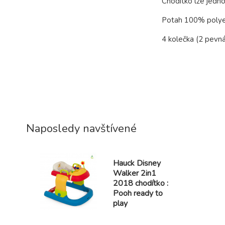
Chodítko lze jedno
Potah 100% polye
4 kolečka (2 pevná
Naposledy navštívené
Hauck Disney
Walker 2in1
2018 chodítko :
Pooh ready to
play