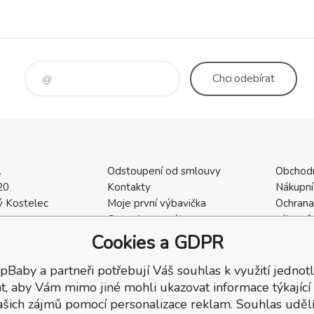
Chci
odebírat
.
Odstoupení od smlouvy
Obchod
20
Kontakty
Nákupní
 Kostelec
Moje první výbavička
Ochrana
a
Ceny dopravného
zákazní
2
Vrácení zboží / Reklamace
Cookies
Cookies a GDPR
402
Reklamace
Recenze
pBaby a partneři potřebují Váš souhlas k využití jednotl
t, aby Vám mimo jiné mohli ukazovat informace týkající
ašich zájmů pomocí personalizace reklam. Souhlas udělí