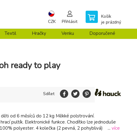
Košík
CZK
Přihlásit
je prázdný
Textil
Hračky
Venku
Doporučené
oh ready to play
Sdílet
 děti od 6 měsíců do 12 kg Měkké polstrování.
rací pultík. Elektronické funkce. Chodítko lze jednoduše
h 100% polyester. 4 kolečka (2 pevná, 2 pohyblivá) ...
více