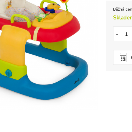
Běžná ce
Sklade
-