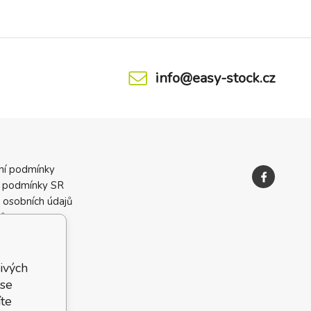
info@easy-stock.cz
ní podmínky
 podmínky SR
 osobních údajů
ků
ivých
 se
te