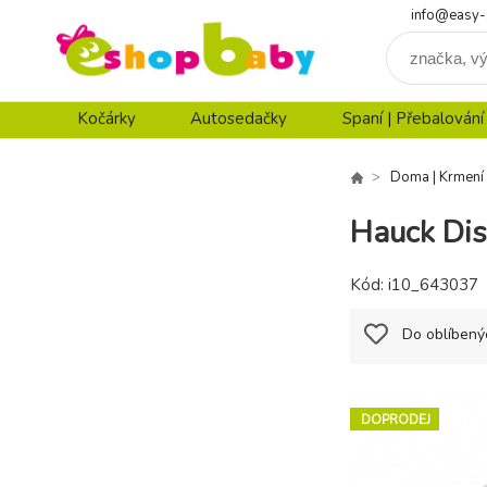
info@easy-
Kočárky
Autosedačky
Spaní | Přebalování
Doma | Krmení
Hauck Dis
Kód:
i10_643037
Do oblíbený
DOPRODEJ