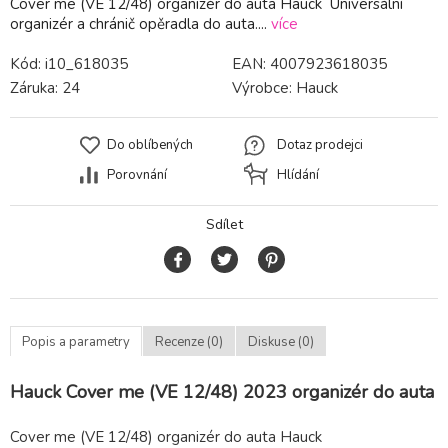
Cover me (VE 12/48) organizér do auta Hauck Universální
organizér a chránič opěradla do auta....
více
Kód:
i10_618035
EAN:
4007923618035
Záruka:
24
Výrobce:
Hauck
Do oblíbených
Dotaz prodejci
Porovnání
Hlídání
Sdílet
Popis a parametry
Recenze (0)
Diskuse (0)
Hauck Cover me (VE 12/48) 2023 organizér do auta
Cover me (VE 12/48) organizér do auta Hauck