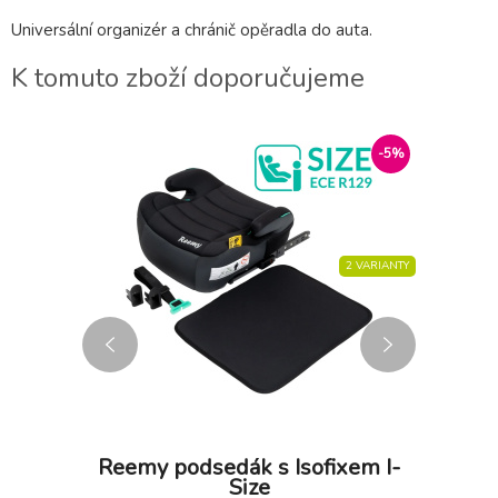
Universální organizér a chránič opěradla do auta.
K tomuto zboží doporučujeme
AKCE
-25%
-5%
2 VARIANTY
 i-Size
Reemy podsedák s Isofixem I-
Size