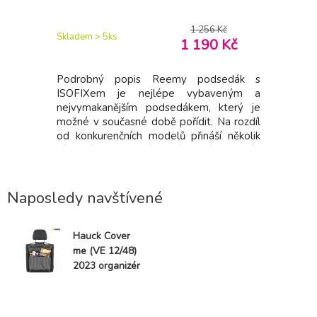
7 Kč
1 256 Kč
Skladem > 5
ks
Skladem 1
9 Kč
1 190 Kč
.) Ideální
Podrobný popis Reemy podsedák s
Pokroko
-Size pro
ISOFIXem je nejlépe vybaveným a
komfort 
 od 3,5 do
nejvymakanějším podsedákem, který je
narození
pší model
možné v současné době pořídit. Na rozdíl
technolog
se rodinu
od konkurenčních modelů přináší několik
nejmenší.
 nejlepší a
zásadních vylepšení, které dělají podsedák
| 18 kg Ch
. Ať už jim
jak pohodlnější, tak i bezpečnější. Jedná se
děti je v
olupráci s
o jediný ISOFIXový podsedák, který má
směru jíz
plně kovové uchycení a to jak
krční páte
Naposledy navštívené
Hauck Cover
me (VE 12/48)
2023 organizér
do auta