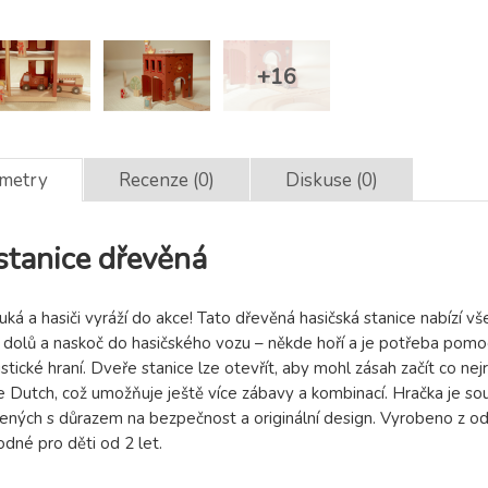
ametry
Recenze (0)
Diskuse (0)
stanice dřevěná
uká a hasiči vyráží do akce! Tato dřevěná hasičská stanice nabízí 
i dolů a naskoč do hasičského vozu – někde hoří a je potřeba pomoci!
stické hraní. Dveře stanice lze otevřít, aby mohl zásah začít co nej
e Dutch, což umožňuje ještě více zábavy a kombinací. Hračka je so
žených s důrazem na bezpečnost a originální design. Vyrobeno z o
dné pro děti od 2 let.