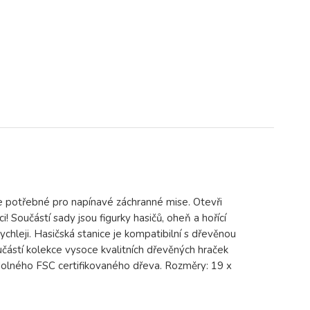
vše potřebné pro napínavé záchranné mise. Otevři
 Součástí sady jsou figurky hasičů, oheň a hořící
rychleji. Hasičská stanice je kompatibilní s dřevěnou
učástí kolekce vysoce kvalitních dřevěných hraček
dolného FSC certifikovaného dřeva. Rozměry: 19 x