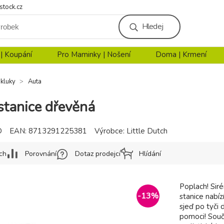
stock.cz
Hledej
 | Koupání
Pro Maminky | Nošení
Doma | Krmení
 kluky
Auta
stanice dřevěná
D
EAN:
8713291225381
Výrobce:
Little Dutch
ch
Porovnání
Dotaz prodejci
Hlídání
Poplach! Siré
-
13
%
stanice nabí
sjeď po tyči 
pomoci! Součá