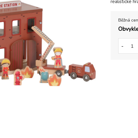
realistické hr
Běžná ce
Obvykle
-