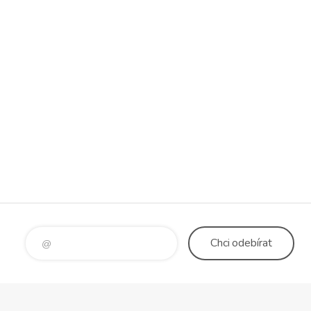
Chci
odebírat