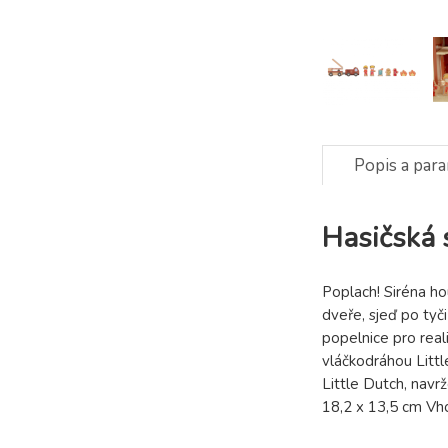
Popis a par
Hasičská 
Poplach! Siréna ho
dveře, sjeď po tyč
popelnice pro reali
vláčkodráhou Littl
Little Dutch, navr
18,2 x 13,5 cm Vho