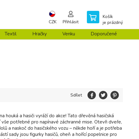
Košík
CZK
Přihlásit
je prázdný
Textil
Hračky
Venku
Doporučené
Sdílet
na houká a hasiči vyráží do akce! Tato dřevěná hasičská
zí vše potřebné pro napínavé záchranné mise. Otevři dveře,
dolů a naskoč do hasičského vozu – někde hoří a je potřeba
stí sady jsou figurky hasičů, oheň a hořící popelnice pro