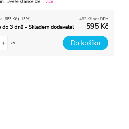
aní. Dveře stanice lze ...
více
na:
683
Kč
(-
13
%)
492
Kč bez DPH
595
Kč
 do 3 dnů - Skladem dodavatel
Do košíku
+
ks