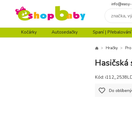
info@easy-
Kočárky
Autosedačky
Spaní | Přebalování
Hračky
Pro
Hasičská 
Kód:
i112_2538L
Do oblíbený