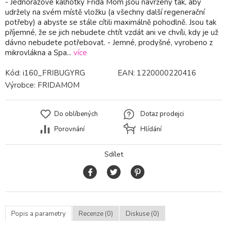
- Jednorázové kalhotky Frida Mom jsou navrženy tak, aby
udržely na svém místě vložku (a všechny další regenerační
potřeby) a abyste se stále cítili maximálně pohodlně. Jsou tak
příjemné, že se jich nebudete chtít vzdát ani ve chvíli, kdy je už
dávno nebudete potřebovat. - Jemné, prodyšné, vyrobeno z
mikrovlákna a Spa...
více
Kód:
i160_FRIBUGYRG
EAN:
1220000220416
Výrobce:
FRIDAMOM
Do oblíbených
Dotaz prodejci
Porovnání
Hlídání
Sdílet
Popis a parametry
Recenze (0)
Diskuse (0)