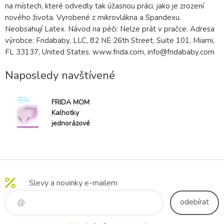
na místech, které odvedly tak úžasnou práci, jako je zrození
nového života. Vyrobené z mikrovlákna a Spandexu.
Neobsahují Latex. Návod na péči: Nelze prát v pračce. Adresa
výrobce: Fridababy, LLC, 82 NE 26th Street, Suite 101, Miami,
FL 33137, United States. www.frida.com, info@fridababy.com
Naposledy navštívené
FRIDA MOM
Kalhotky
jednorázové
poporodní -
šortky (8 kusů)
Slevy a novinky e-mailem
odebírat