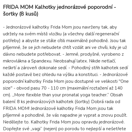
FRIDA MOM Kalhotky jednorázové poporodní -
šortky (8 kusů)
- Jednorázové kalhotky Frida Mom jsou navrženy tak, aby
udržely na svém místě vložku (a všechny další regenerační
potřeby) a abyste se stále cítili maximálně pohodlně. Jsou tak
příjemné, že se jich nebudete chtít vzdát ani ve chvíli, kdy je už
dávno nebudete potřebovat. - Jemné, prodyšné, vyrobeno z
mikrovlákna a Spandexu. Neobsahují latex. Nikde netlačí,
neškrtí a zároveň dokonale sedí. - Pohodlný střih kalhotek sedí
každé postavě bez ohledu na výšku a konstituci. - Jednorázové
poporodní kalhotky Frida Mom jsou dostupné ve velikosti "One
size" - obvod pasu 70 - 110 cm (maximální roztažení až 140
cm). „More flexible than your pronatal yoga teacher.“ Obsah
balení: 8 ks jednorázových kalhotek (šortky) Dobrá rada od
FRIDA MOM! Jednorázové kalhotky Frida Mom jsou tak
příjemné a pohodlné, že vás napadne je vyprat a znovu použít.
Nedělejte to. Kalhotky Frida Mom jsou opravdu jednorázové.
Dopřejte své „vagi“ (nejen) po porodu to nejlepší a nešetřete