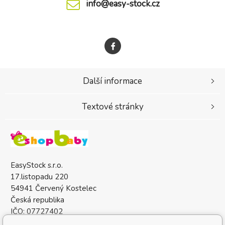
info@easy-stock.cz
Další informace
Textové stránky
EasyStock s.r.o.
17.listopadu 220
54941 Červený Kostelec
Česká republika
IČO: 07727402
DIČ: CZ07727402