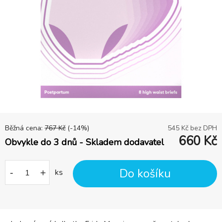
Běžná cena:
767
Kč
(-
14
%)
545
Kč bez DPH
660
Kč
Obvykle do 3 dnů - Skladem dodavatel
Do košíku
-
+
ks