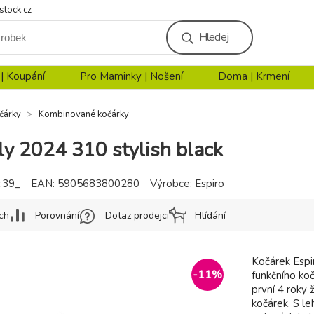
stock.cz
Hledej
 | Koupání
Pro Maminky | Nošení
Doma | Krmení
čárky
Kombinované kočárky
ly 2024 310 stylish black
:39_
EAN:
5905683800280
Výrobce:
Espiro
ch
Porovnání
Dotaz prodejci
Hlídání
Kočárek Espi
-
11
%
funkčního ko
první 4 roky 
kočárek. S l