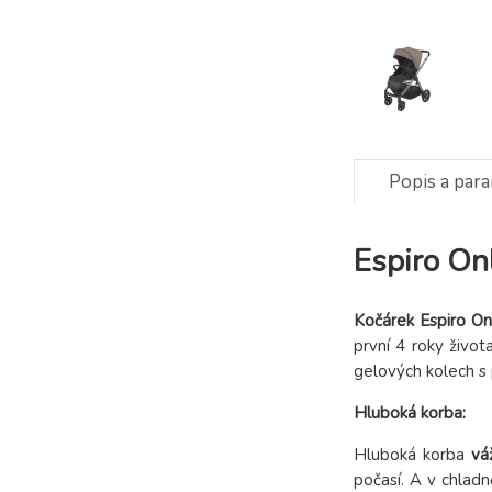
Popis a par
Espiro On
Kočárek Espiro O
první 4 roky živo
gelových kolech s
Hluboká korba:
Hluboká korba
vá
počasí. A v chladn