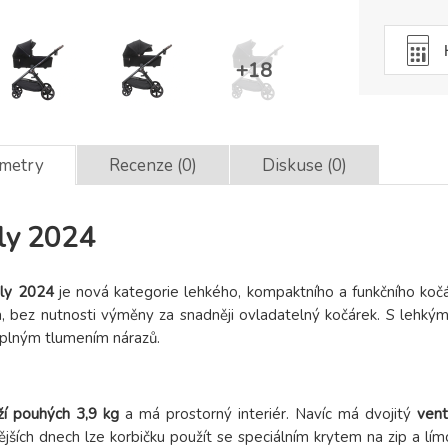
ametry
Recenze (0)
Diskuse (0)
ly 2024
nly 2024
je nová kategorie lehkého, kompaktního a funkčního koč
ta, bez nutnosti výměny za snadněji ovladatelný kočárek. S leh
 plným tlumením nárazů.
ží pouhých 3,9 kg
a má prostorný interiér. Navíc má dvojitý
vent
ějších dnech lze korbičku použít se speciálním krytem na zip a l