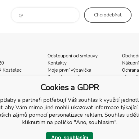
Chci
odebírat
.
Odstoupení od smlouvy
Obchod
20
Kontakty
Nákupní
 Kostelec
Moje první výbavička
Ochrana
a
Ceny dopravného
zákazní
2
Vrácení zboží / Reklamace
Cookies
Cookies a GDPR
402
Reklamace
Recenze
pBaby a partneři potřebují Váš souhlas k využití jednotl
t, aby Vám mimo jiné mohli ukazovat informace týkající
ašich zájmů pomocí personalizace reklam. Souhlas udělí
kliknutím na políčko "Ano, souhlasím".
Ano, souhlasím