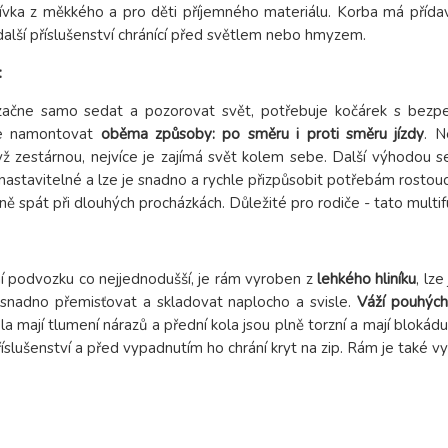
vka z měkkého a pro děti příjemného materiálu. Korba má příd
alší příslušenství chránící před světlem nebo hmyzem.
:
začne samo sedat a pozorovat svět, potřebuje kočárek s be
ze namontovat
oběma způsoby: po směru i proti směru jízdy
. N
yž zestárnou, nejvíce je zajímá svět kolem sebe. Další výhodou 
nastavitelné a lze je snadno a rychle přizpůsobit potřebám rostouc
ě spát při dlouhých procházkách. Důležité pro rodiče - tato multif
í podvozku co nejjednodušší, je rám vyroben z
lehkého hliníku
, lz
e snadno přemisťovat a skladovat naplocho a svisle.
Váží pouhých
la mají tlumení nárazů a přední kola jsou plně torzní a mají blok
íslušenství a před vypadnutím ho chrání kryt na zip. Rám je také