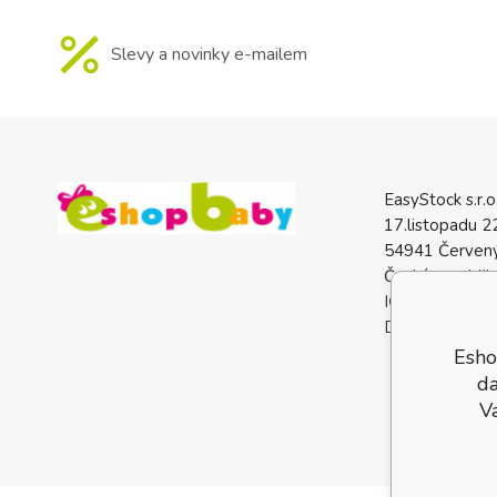
Slevy a novinky e-mailem
EasyStock s.r.o
17.listopadu 2
54941 Červený
Česká republik
IČO: 0772740
DIČ: CZ07727
Esho
da
V