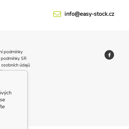
info@easy-stock.cz
ní podmínky
 podmínky SR
 osobních údajů
ků
ivých
 se
te