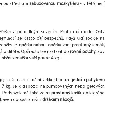
avnou střechu a
zabudovanou moskytiéru
- v létě není
zpečným a pohodlným sezením. Proto má model Only
ejmladší se často cítí bezpečně, když vidí rodiče na
sedačky je
opěrka nohou
,
opěrka zad, prostorný sedák,
ího dítěte. Opěradlo lze nastavit do
rovné polohy,
aby
unkční
sedačka váží pouze 4 kg.
e jej složit na minimální velikost pouze
jedním pohybem
 7 kg
. Je k dispozici na pumpovaných nebo gelových
ádu. Podvozek má také velmi
prostorný košík
, do kterého
 vybaven oboustranným
držákem nápojů.