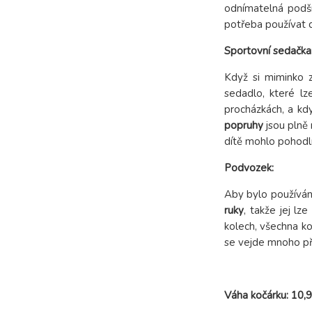
odnímatelná podší
potřeba používat d
Sportovní sedačka
Když si miminko 
sedadlo, které l
procházkách, a kd
popruhy
jsou plně 
dítě mohlo pohodln
Podvozek:
Aby bylo používán
ruky
, takže jej lz
kolech, všechna ko
se vejde mnoho př
Váha kočárku: 10,9