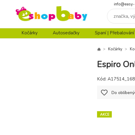
info@easy-
Kočárky
Autosedačky
Spaní | Přebalování
Kočárky
Ko
Espiro On
Kód:
A17514_168
Do oblíbený
AKCE