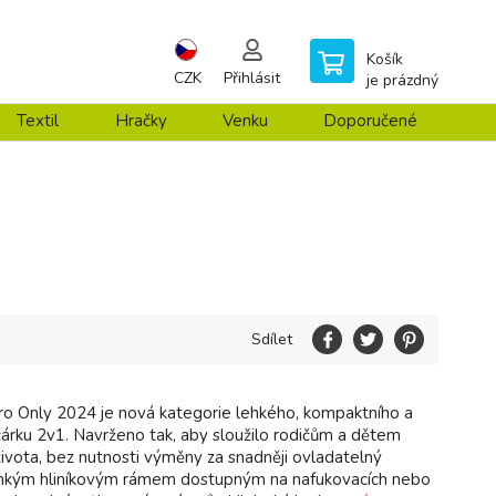
Košík
CZK
Přihlásit
je prázdný
Textil
Hračky
Venku
Doporučené
Sdílet
ro Only 2024 je nová kategorie lehkého, kompaktního a
čárku 2v1. Navrženo tak, aby sloužilo rodičům a dětem
života, bez nutnosti výměny za snadněji ovladatelný
ehkým hliníkovým rámem dostupným na nafukovacích nebo