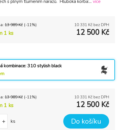
ech s plným tlumením nárazů. Hluboká korba:...
více
na:
13 989
Kč
(-
11
%)
10 331
Kč bez DPH
12 500
Kč
m 1 ks
á kombinace: 310 stylish black
em
na:
13 989
Kč
(-
11
%)
10 331
Kč bez DPH
12 500
Kč
m 1 ks
Do košíku
+
ks