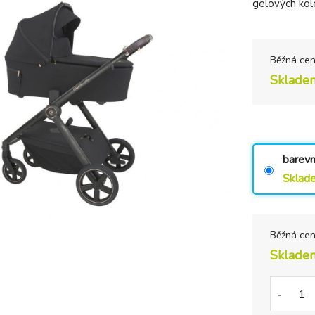
gelových kol
Běžná ce
Sklade
barevn
Sklad
Běžná ce
Sklade
-