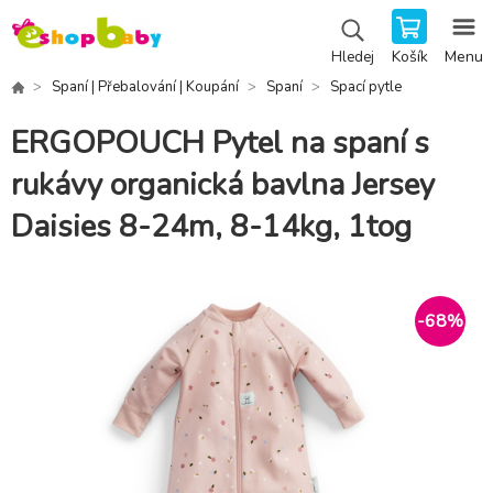
Košík
Menu
Hledej
Spaní | Přebalování | Koupání
Spaní
Spací pytle
ERGOPOUCH Pytel na spaní s
rukávy organická bavlna Jersey
Daisies 8-24m, 8-14kg, 1tog
-
68
%