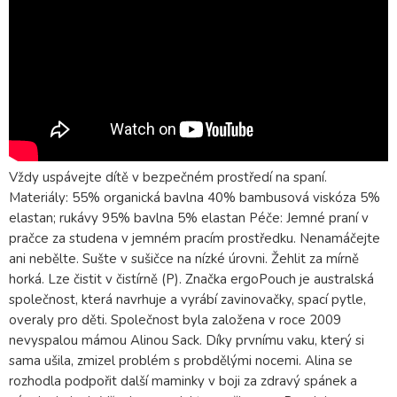
Vždy uspávejte dítě v bezpečném prostředí na spaní.
Materiály: 55% organická bavlna 40% bambusová viskóza 5%
elastan; rukávy 95% bavlna 5% elastan Péče: Jemné praní v
pračce za studena v jemném pracím prostředku. Nenamáčejte
ani nebělte. Sušte v sušičce na nízké úrovni. Žehlit za mírně
horká. Lze čistit v čistírně (P). Značka ergoPouch je australská
společnost, která navrhuje a vyrábí zavinovačky, spací pytle,
overaly pro děti. Společnost byla založena v roce 2009
nevyspalou mámou Alinou Sack. Díky prvnímu vaku, který si
sama ušila, zmizel problém s probdělými nocemi. Alina se
rozhodla podpořit další maminky v boji za zdravý spánek a