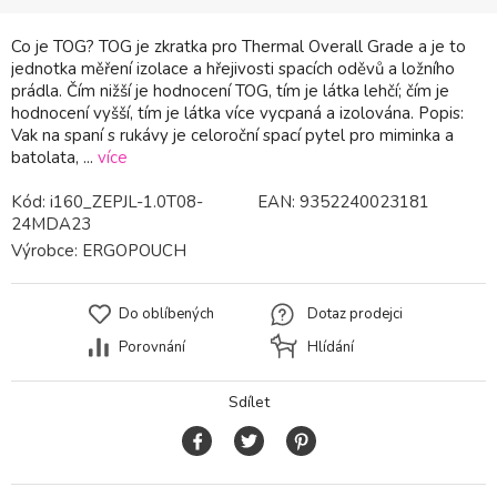
Co je TOG? TOG je zkratka pro Thermal Overall Grade a je to
jednotka měření izolace a hřejivosti spacích oděvů a ložního
prádla. Čím nižší je hodnocení TOG, tím je látka lehčí; čím je
hodnocení vyšší, tím je látka více vycpaná a izolována. Popis:
Vak na spaní s rukávy je celoroční spací pytel pro miminka a
batolata, ...
více
Kód:
i160_ZEPJL-1.0T08-
EAN:
9352240023181
24MDA23
Výrobce:
ERGOPOUCH
Do oblíbených
Dotaz prodejci
Porovnání
Hlídání
Sdílet