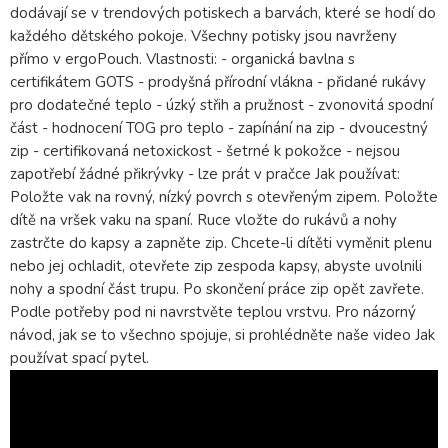
dodávají se v trendových potiskech a barvách, které se hodí do
každého dětského pokoje. Všechny potisky jsou navrženy
přímo v ergoPouch. Vlastnosti: - organická bavlna s
certifikátem GOTS - prodyšná přírodní vlákna - přidané rukávy
pro dodatečné teplo - úzký střih a pružnost - zvonovitá spodní
část - hodnocení TOG pro teplo - zapínání na zip - dvoucestný
zip - certifikovaná netoxickost - šetrné k pokožce - nejsou
zapotřebí žádné přikrývky - lze prát v pračce Jak používat:
Položte vak na rovný, nízký povrch s otevřeným zipem. Položte
dítě na vršek vaku na spaní. Ruce vložte do rukávů a nohy
zastrčte do kapsy a zapněte zip. Chcete-li dítěti vyměnit plenu
nebo jej ochladit, otevřete zip zespoda kapsy, abyste uvolnili
nohy a spodní část trupu. Po skončení práce zip opět zavřete.
Podle potřeby pod ni navrstvěte teplou vrstvu. Pro názorný
návod, jak se to všechno spojuje, si prohlédněte naše video Jak
používat spací pytel.