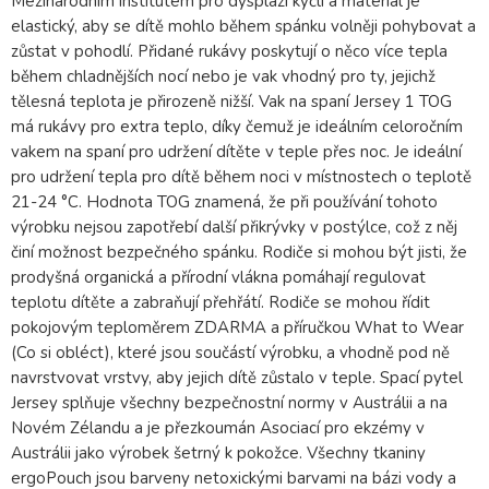
Mezinárodním institutem pro dysplazi kyčlí a materiál je
elastický, aby se dítě mohlo během spánku volněji pohybovat a
zůstat v pohodlí. Přidané rukávy poskytují o něco více tepla
během chladnějších nocí nebo je vak vhodný pro ty, jejichž
tělesná teplota je přirozeně nižší. Vak na spaní Jersey 1 TOG
má rukávy pro extra teplo, díky čemuž je ideálním celoročním
vakem na spaní pro udržení dítěte v teple přes noc. Je ideální
pro udržení tepla pro dítě během noci v místnostech o teplotě
21-24 °C. Hodnota TOG znamená, že při používání tohoto
výrobku nejsou zapotřebí další přikrývky v postýlce, což z něj
činí možnost bezpečného spánku. Rodiče si mohou být jisti, že
prodyšná organická a přírodní vlákna pomáhají regulovat
teplotu dítěte a zabraňují přehřátí. Rodiče se mohou řídit
pokojovým teploměrem ZDARMA a příručkou What to Wear
(Co si obléct), které jsou součástí výrobku, a vhodně pod ně
navrstvovat vrstvy, aby jejich dítě zůstalo v teple. Spací pytel
Jersey splňuje všechny bezpečnostní normy v Austrálii a na
Novém Zélandu a je přezkoumán Asociací pro ekzémy v
Austrálii jako výrobek šetrný k pokožce. Všechny tkaniny
ergoPouch jsou barveny netoxickými barvami na bázi vody a