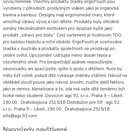
vývoj miminek. Všechny produkty značky ergoPouch jsou
vyrobeny z přírodních, prodyšných vláken, jako je organická
bavlna a bambus. Designy mají ergonomické tvary, které
umožňují zdravý vývoj a růst dítěte. Produkty byly oficiálně
uznány Mezinárodním institutem pro dysplazi kyčle jako
produkt „zdravý pro boky“. Celý sortiment je hodnocen TOG
pro každou teplotu a roční období. ErgoPouch je oceňována
značka v Austrálii a produkty společnosti se prodávají po
celém světě. Upozornění: Udržujte mimo dosah tepla a
otevřeného ohně. Pro bezpečnější spánek nepoužívejte
zavinovačky ani spací pytle, spíte-li spolu s dítětem. Ruce by
měly být volné, pokud dítě vykazuje známky otáčení. Návod na
oblékání slouží pouze jako návod. prosím, zvažte další faktory,
jako je nemoc, klimatizace a to, zda má vaše dítě tendenci být
horké nebo studené. Dovozce: ags 92, s.r.o., Praha 9 – Libeň,
190 00 , Drahobejlova 2515/18 Distribútor pre SR : ags 92,
s.r.o., Praha 9 – Libeň, 190 00 , Drahobejlova 2515/18 ,
info@ags.92.com
Naposledy navštívené