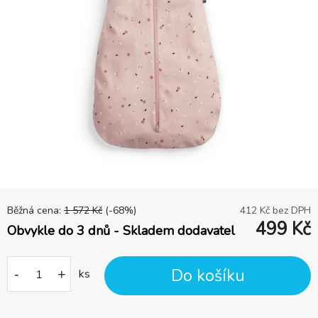
Běžná cena:
1 572
Kč
(-
68
%)
412
Kč bez DPH
499
Kč
Obvykle do 3 dnů - Skladem dodavatel
Do košíku
-
+
ks