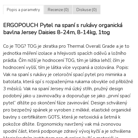
Popis a parametry
Recenze (0)
Diskuse (0)
ERGOPOUCH Pytel na spaní s rukávy organická
bavlna Jersey Daisies 8-24m, 8-14kg, 1tog
Co je TOG? TOG je zkratka pro Thermal Overall Grade a je to
jednotka měření izolace a hřejivosti spacích oděvů a ložního
prádla. Čím nižší je hodnocení TOG, tím je látka lehčí; čím je
hodnocení vyšší, tím je látka více vycpaná a izolována. Popis:
Vak na spaní s rukávy je celoroční spací pytel pro miminka a
batolata, která spí s rozpaženýma rukama obvykle od přibližně
3 měsíců. Vak na spaní Jersey má úzký střih, pružný design
podobný jako u zavinovačky a doporučuje se jako „první spací
pytel“ dítěte po skončení fáze zavinování. Design schválený
pro bezpečný spánek je vyroben z měkké, elastické organické
bavlny s certifikátem GOTS, která je netoxická a šetrná k
pokožce dítěte. Ergonomicky navržený vak má zvonovou
spodní část, která podporuje zdravý vývoj kyčlí a je schválena