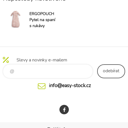
ERGOPOUCH
Pytel na spaní
s rukávy
organická
bavlna Jersey
Daisies 8-24m,
8-14kg, 1tog
Slevy a novinky e-mailem
odebírat
info@easy-stock.cz