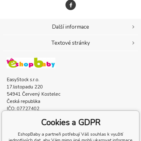
Další informace
Textové stránky
EasyStock s.r.o.
17.listopadu 220
54941 Červený Kostelec
Česká republika
IČO: 07727402
DIČ: CZ07727402
Cookies a GDPR
EshopBaby a partneři potřebují Váš souhlas k využití
jednotlivých dat, aby Vám mimo jiné mohli ukazovat informace