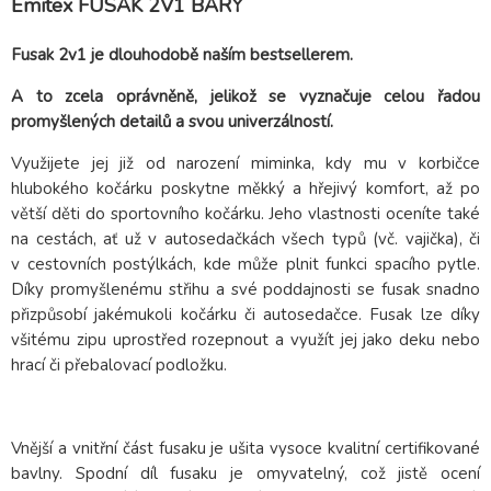
Emitex FUSAK 2V1 BARY
Fusak 2v1 je dlouhodobě naším bestsellerem.
A to zcela oprávněně, jelikož se vyznačuje celou řadou
promyšlených detailů a svou univerzálností.
Využijete jej již od narození miminka, kdy mu v korbičce
hlubokého kočárku poskytne měkký a hřejivý komfort, až po
větší děti do sportovního kočárku. Jeho vlastnosti oceníte také
na cestách, ať už v autosedačkách všech typů (vč. vajička), či
v cestovních postýlkách, kde může plnit funkci spacího pytle.
Díky promyšlenému střihu a své poddajnosti se fusak snadno
přizpůsobí jakémukoli kočárku či autosedačce. Fusak lze díky
všitému zipu uprostřed rozepnout a využít jej jako deku nebo
hrací či přebalovací podložku.
Vnější a vnitřní část fusaku je ušita vysoce kvalitní certifikované
bavlny. Spodní díl fusaku je omyvatelný, což jistě ocení