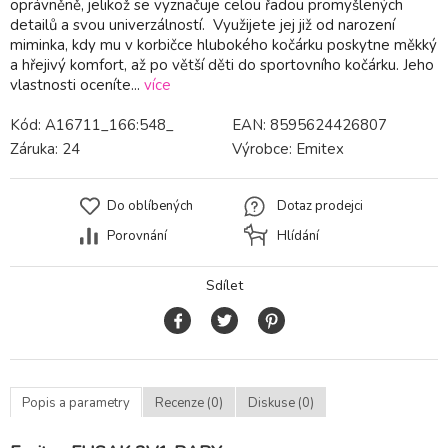
oprávněně, jelikož se vyznačuje celou řadou promyšlených
detailů a svou univerzálností. Využijete jej již od narození
miminka, kdy mu v korbičce hlubokého kočárku poskytne měkký
a hřejivý komfort, až po větší děti do sportovního kočárku. Jeho
vlastnosti oceníte...
více
Kód:
A16711_166:548_
EAN:
8595624426807
Záruka:
24
Výrobce:
Emitex
Do oblíbených
Dotaz prodejci
Porovnání
Hlídání
Sdílet
Popis a parametry
Recenze (0)
Diskuse (0)