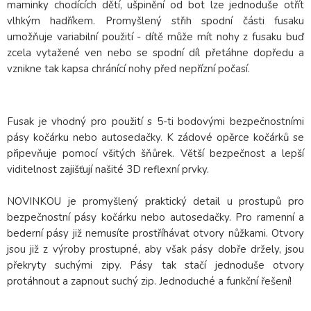
maminky chodících dětí, ušpinění od bot lze jednoduše otřít
vlhkým hadříkem. Promyšlený střih spodní části fusaku
umožňuje variabilní použití - dítě může mít nohy z fusaku buď
zcela vytažené ven nebo se spodní díl přetáhne dopředu a
vznikne tak kapsa chránící nohy před nepřízní počasí.
Fusak je vhodný pro použití s 5-ti bodovými bezpečnostními
pásy kočárku nebo autosedačky. K zádové opěrce kočárků se
připevňuje pomocí všitých šňůrek. Větší bezpečnost a lepší
viditelnost zajišťují našité 3D reflexní prvky.
NOVINKOU je promyšlený praktický detail u prostupů pro
bezpečnostní pásy kočárku nebo autosedačky. Pro ramenní a
bederní pásy již nemusíte prostříhávat otvory nůžkami. Otvory
jsou již z výroby prostupné, aby však pásy dobře držely, jsou
překryty suchými zipy. Pásy tak stačí jednoduše otvory
protáhnout a zapnout suchý zip. Jednoduché a funkční řešení!