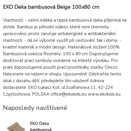
EKO Deka bambusová Beige 100x80 cm
Vlastnosti: - velmi měkká a teplá bambusová deka příjemná na
dotek. Bambus je přírodní vlákno, které není chemicky
upravováno, proto zaručuje antialergické a antibakteriální
vlastnosti. - dá se výborně využít při cestování, tak i doma. -
kvalitní materiál a módní design. Materiálové složení 100%
Bambusová viskóza Rozměry: 100 x 80 cm Doporučujeme
dodržovat prací symboly uvedené na etiketě výrobku. Pro
praní doporučujeme použít prací prostředky značky Chicco.
Naleznete na našem e-shopu. Upozornění!: Odstraňte tento
obal z dosahu dětí, předejdete tím udušení! Adresa
dodavatele: EKO Łukasz Kot, ul.Szafranowa 11, 42-224
Częstochowa, POLSKA office@ekokids.eu www.ekokids.eu
Naposledy navštívené
EKO Deka
bambusová