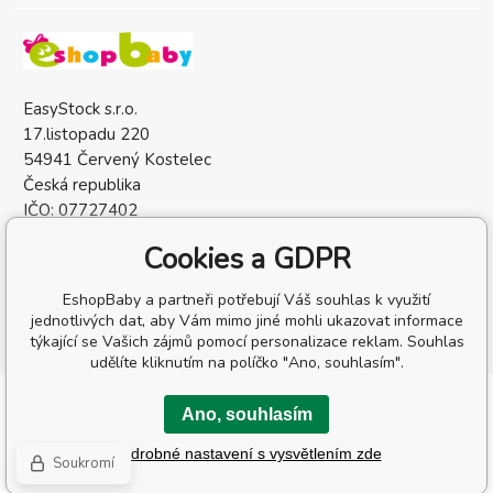
EasyStock s.r.o.
17.listopadu 220
54941 Červený Kostelec
Česká republika
IČO: 07727402
DIČ: CZ07727402
Cookies a GDPR
EshopBaby a partneři potřebují Váš souhlas k využití
jednotlivých dat, aby Vám mimo jiné mohli ukazovat informace
týkající se Vašich zájmů pomocí personalizace reklam. Souhlas
udělíte kliknutím na políčko "Ano, souhlasím".
Copyright © 2026 EasyStock s.r.o.
Ano, souhlasím
Všechna práva vyhrazena.
Podrobné nastavení s vysvětlením zde
Tvorba a pronájem eshopů
BINARGON.cz
-
Mapa stránek
Soukromí