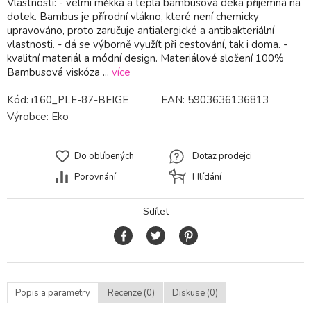
Vlastnosti: - velmi měkká a teplá bambusová deka příjemná na
dotek. Bambus je přírodní vlákno, které není chemicky
upravováno, proto zaručuje antialergické a antibakteriální
vlastnosti. - dá se výborně využít při cestování, tak i doma. -
kvalitní materiál a módní design. Materiálové složení 100%
Bambusová viskóza ...
více
Kód:
i160_PLE-87-BEIGE
EAN:
5903636136813
Výrobce:
Eko
Do oblíbených
Dotaz prodejci
Porovnání
Hlídání
Sdílet
Popis a parametry
Recenze (0)
Diskuse (0)