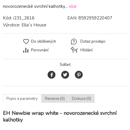
novorozenecké svrchní kalhotky...
více
Kód:
i231_2616
EAN:
8592959220407
Výrobce:
Ella´s House
Do oblíbených
Dotaz prodejci
Porovnání
Hlídání
Sdílet
Popis a parametry
Recenze (0)
Diskuse (0)
EH Newbie wrap white - novorozenecké svrchní
kalhotky