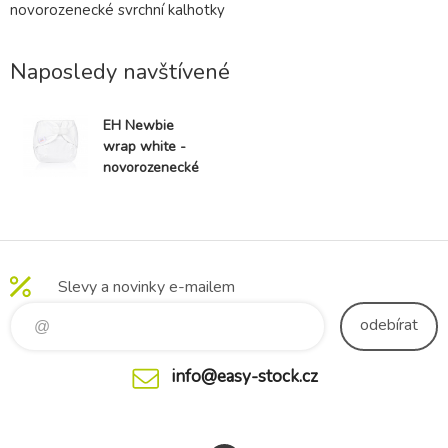
novorozenecké svrchní kalhotky
Naposledy navštívené
EH Newbie
wrap white -
novorozenecké
svrchní
kalhotky
Slevy a novinky e-mailem
odebírat
info@easy-stock.cz