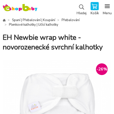
Košík
Menu
Hledej
Spaní | Přebalování | Koupání
Přebalování
Plenkové kalhotky | Učící kalhotky
EH Newbie wrap white -
novorozenecké svrchní kalhotky
-
26
%