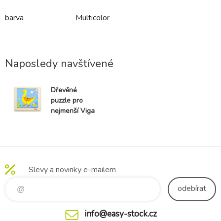
barva
Multicolor
Naposledy navštívené
Dřevěné
puzzle pro
nejmenší Viga
4 ks Kačenka
Slevy a novinky e-mailem
odebírat
info@easy-stock.cz