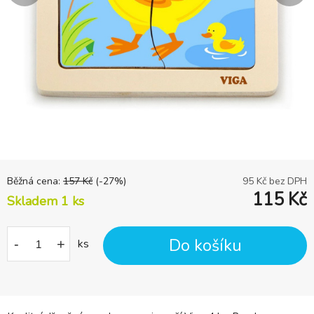
Běžná cena:
157
Kč
(-
27
%)
95
Kč bez DPH
115
Kč
Skladem 1
ks
Do košíku
-
+
ks