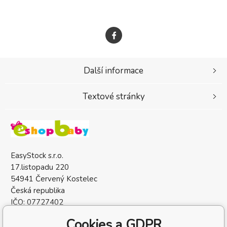
Další informace
Textové stránky
EasyStock s.r.o.
17.listopadu 220
54941 Červený Kostelec
Česká republika
IČO: 07727402
DIČ: CZ07727402
Cookies a GDPR