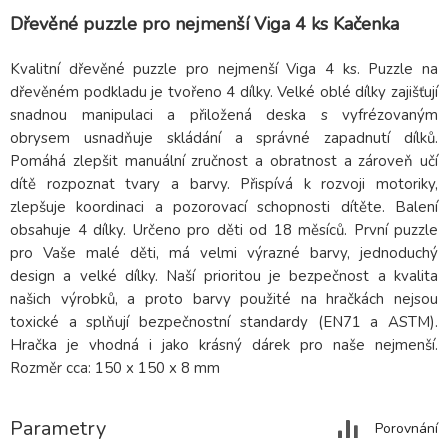
Dřevěné puzzle pro nejmenší Viga 4 ks Kačenka
Kvalitní dřevěné puzzle pro nejmenší Viga 4 ks. Puzzle na
dřevěném podkladu je tvořeno 4 dílky. Velké oblé dílky zajišťují
snadnou manipulaci a přiložená deska s vyfrézovaným
obrysem usnadňuje skládání a správné zapadnutí dílků.
Pomáhá zlepšit manuální zručnost a obratnost a zároveň učí
dítě rozpoznat tvary a barvy. Přispívá k rozvoji motoriky,
zlepšuje koordinaci a pozorovací schopnosti dítěte. Balení
obsahuje 4 dílky. Určeno pro děti od 18 měsíců. První puzzle
pro Vaše malé děti, má velmi výrazné barvy, jednoduchý
design a velké dílky. Naší prioritou je bezpečnost a kvalita
našich výrobků, a proto barvy použité na hračkách nejsou
toxické a splňují bezpečnostní standardy (EN71 a ASTM).
Hračka je vhodná i jako krásný dárek pro naše nejmenší.
Rozměr cca: 150 x 150 x 8 mm
Parametry
Porovnání