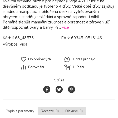
Kvalitní dřevěné puzzle pro nejmenší Viga 4 ks. Puzzle na
dřevěném podkladu je tvořeno 4 dílky. Velké oblé dílky zajišťují
snadnou manipulaci a přiložená deska s vyfrézovaným
obrysem usnadňuje skládání a správné zapadnutí dílků.
Pomáhá zlepšit manuální zručnost a obratnost a zároveň učí
dítě rozpoznat tvary a barvy. Př...
více
Kód:
i168_48573
EAN:
6934510513146
Výrobce:
Viga
Do oblíbených
Dotaz prodejci
Porovnání
Hlídání
Sdílet
Popis a parametry
Recenze (0)
Diskuse (0)