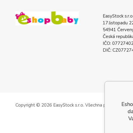
EasyStock s.r.o
17.listopadu 2
54941 Červený
Česká republik
IČO: 0772740
DIČ: CZ07727
Esho
Copyright © 2026 EasyStock s.r.o.
Všechna práva vyhrazen
da
V