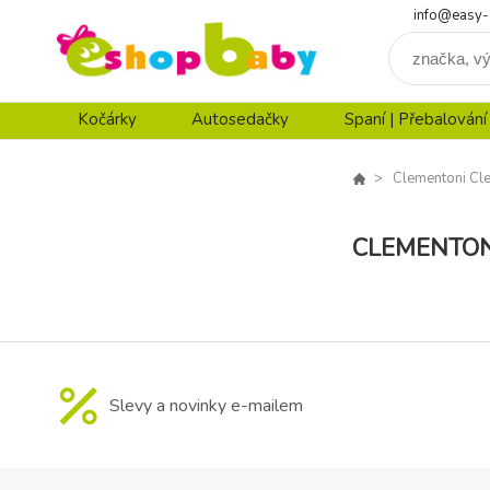
info@easy-
Kočárky
Autosedačky
Spaní | Přebalování
Clementoni C
CLEMENTON
Slevy a novinky e-mailem