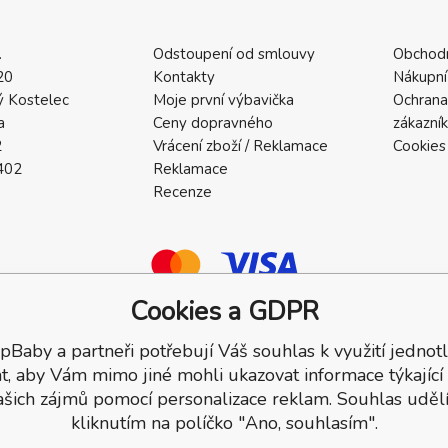
.
Odstoupení od smlouvy
Obchod
20
Kontakty
Nákupní
 Kostelec
Moje první výbavička
Ochrana
a
Ceny dopravného
zákazní
2
Vrácení zboží / Reklamace
Cookies
402
Reklamace
Recenze
Cookies a GDPR
pBaby a partneři potřebují Váš souhlas k využití jednotl
a.
t, aby Vám mimo jiné mohli ukazovat informace týkající
ašich zájmů pomocí personalizace reklam. Souhlas udělí
kliknutím na políčko "Ano, souhlasím".