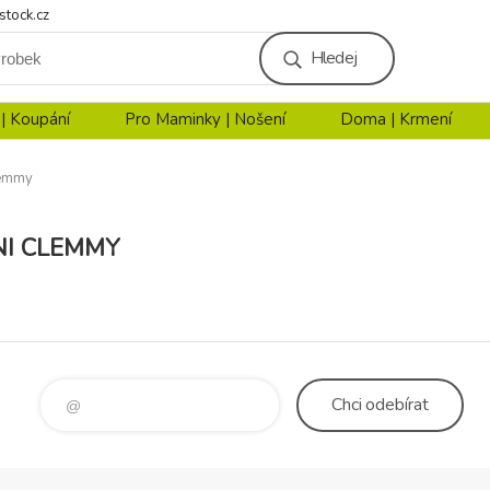
stock.cz
Hledej
 | Koupání
Pro Maminky | Nošení
Doma | Krmení
lemmy
I CLEMMY
Chci
odebírat