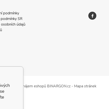
ní podmínky
 podmínky SR
 osobních údajů
ků
ivých
Tvorba a pronájem eshopů
BINARGON.cz
-
Mapa stránek
 se
te