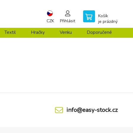
Košík
CZK
Přihlásit
je prázdný
Textil
Hračky
Venku
Doporučené
info@easy-stock.cz