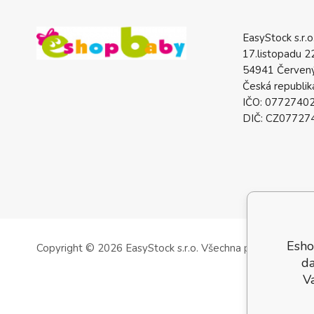
EasyStock s.r.o
17.listopadu 2
54941 Červený
Česká republik
IČO: 0772740
DIČ: CZ07727
Esho
Copyright © 2026 EasyStock s.r.o.
Všechna práva vyhrazen
da
V