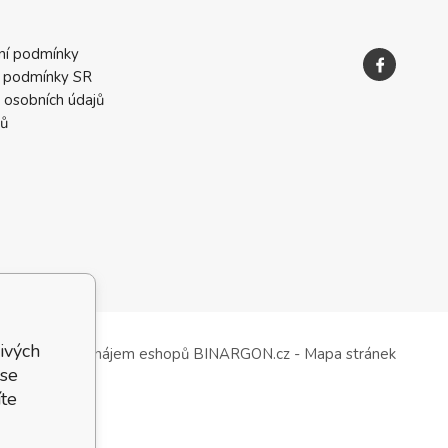
ní podmínky
 podmínky SR
 osobních údajů
ků
ivých
Tvorba a pronájem eshopů
BINARGON.cz
-
Mapa stránek
 se
te