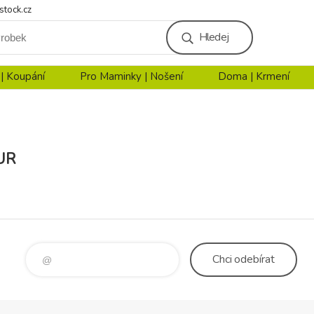
stock.cz
Hledej
 | Koupání
Pro Maminky | Nošení
Doma | Krmení
UR
Chci
odebírat