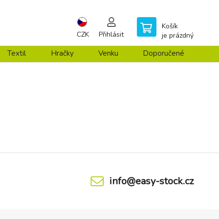
Košík
CZK
Přihlásit
je prázdný
Textil
Hračky
Venku
Doporučené
info@easy-stock.cz