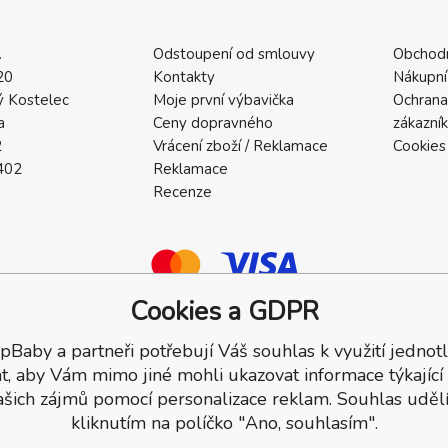
.
Odstoupení od smlouvy
Obchod
20
Kontakty
Nákupní
 Kostelec
Moje první výbavička
Ochrana
a
Ceny dopravného
zákazní
2
Vrácení zboží / Reklamace
Cookies
402
Reklamace
Recenze
Cookies a GDPR
pBaby a partneři potřebují Váš souhlas k využití jednotl
a.
t, aby Vám mimo jiné mohli ukazovat informace týkající
ašich zájmů pomocí personalizace reklam. Souhlas udělí
kliknutím na políčko "Ano, souhlasím".