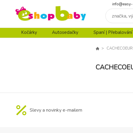
info@easy-
Kočárky
Autosedačky
Spaní | Přebalování
CACHECOEUR
CACHECOE
Slevy a novinky e-mailem