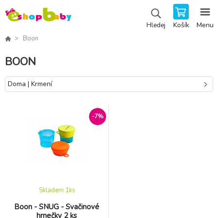
Košík
Menu
Hledej
Boon
BOON
Doma | Krmení
-7%
Skladem 1
ks
Boon - SNUG - Svačinové
hrnečky 2 ks