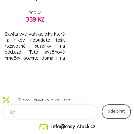
366 Kč
339 Kč
Skvělá vychytávka, díky které
již nikdy nebudete řešit
rozsypané sušenky na
podlaze. Tyto svačinové
hrnečky oceníte doma i na
cestách. Sušenky vložíte do
hrníčku, přiklopíte pružným
víčkem a dítě si lehce vyndá
pouze tolik sušenek, kolik
potřebuje. Zbytku obsahu je
zabráněno se vysypat, i když
Slevy a novinky e-mailem
hrneček spadne na zem a
nebo ho dítě otočí dn
odebírat
info@easy-stock.cz