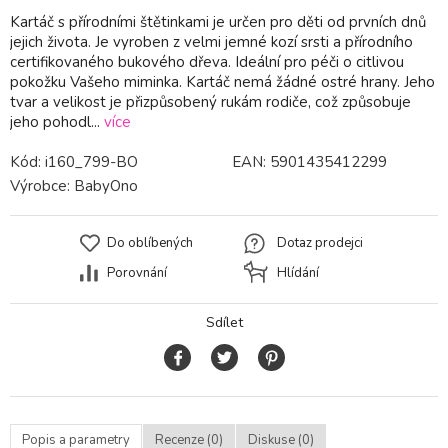
Kartáč s přírodními štětinkami je určen pro děti od prvních dnů
jejich života. Je vyroben z velmi jemné kozí srsti a přírodního
certifikovaného bukového dřeva. Ideální pro péči o citlivou
pokožku Vašeho miminka. Kartáč nemá žádné ostré hrany. Jeho
tvar a velikost je přizpůsobený rukám rodiče, což způsobuje
jeho pohodl...
více
Kód:
i160_799-BO
EAN:
5901435412299
Výrobce:
BabyOno
Do oblíbených
Dotaz prodejci
Porovnání
Hlídání
Sdílet
Popis a parametry
Recenze (0)
Diskuse (0)