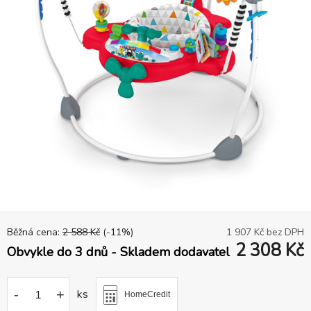
Běžná cena:
2 588
Kč
(-
11
%)
1 907
Kč bez DPH
2 308
Kč
Obvykle do 3 dnů - Skladem dodavatel
-
+
ks
HomeCredit