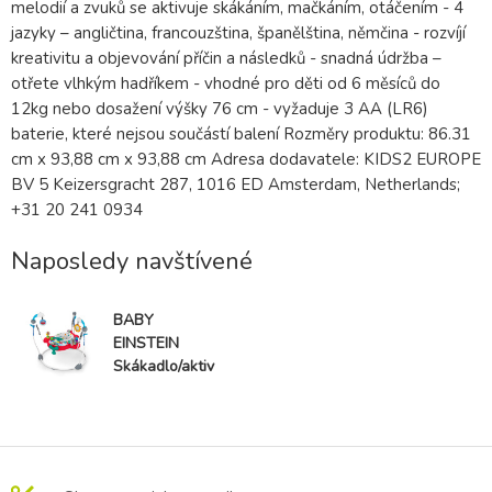
melodií a zvuků se aktivuje skákáním, mačkáním, otáčením - 4
jazyky – angličtina, francouzština, španělština, němčina - rozvíjí
kreativitu a objevování příčin a následků - snadná údržba –
otřete vlhkým hadříkem - vhodné pro děti od 6 měsíců do
12kg nebo dosažení výšky 76 cm - vyžaduje 3 AA (LR6)
baterie, které nejsou součástí balení Rozměry produktu: 86.31
cm x 93,88 cm x 93,88 cm Adresa dodavatele: KIDS2 EUROPE
BV 5 Keizersgracht 287, 1016 ED Amsterdam, Netherlands;
+31 20 241 0934
Naposledy navštívené
BABY
EINSTEIN
Skákadlo/aktiv
ní centrum 2v1
Ocean
Explorers
Airplane
Adventure™