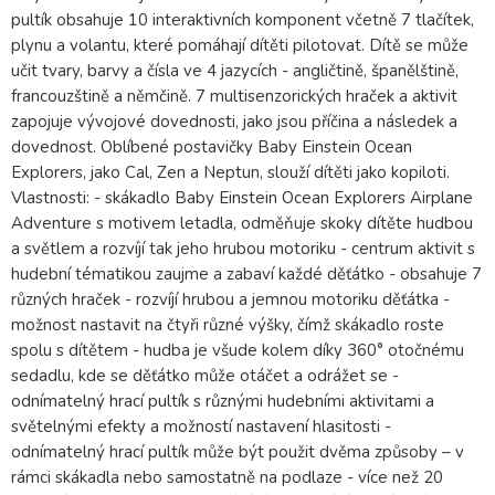
pultík obsahuje 10 interaktivních komponent včetně 7 tlačítek,
plynu a volantu, které pomáhají dítěti pilotovat. Dítě se může
učit tvary, barvy a čísla ve 4 jazycích - angličtině, španělštině,
francouzštině a němčině. 7 multisenzorických hraček a aktivit
zapojuje vývojové dovednosti, jako jsou příčina a následek a
dovednost. Oblíbené postavičky Baby Einstein Ocean
Explorers, jako Cal, Zen a Neptun, slouží dítěti jako kopiloti.
Vlastnosti: - skákadlo Baby Einstein Ocean Explorers Airplane
Adventure s motivem letadla, odměňuje skoky dítěte hudbou
a světlem a rozvíjí tak jeho hrubou motoriku - centrum aktivit s
hudební tématikou zaujme a zabaví každé děťátko - obsahuje 7
různých hraček - rozvíjí hrubou a jemnou motoriku děťátka -
možnost nastavit na čtyři různé výšky, čímž skákadlo roste
spolu s dítětem - hudba je všude kolem díky 360° otočnému
sedadlu, kde se děťátko může otáčet a odrážet se -
odnímatelný hrací pultík s různými hudebními aktivitami a
světelnými efekty a možností nastavení hlasitosti -
odnímatelný hrací pultík může být použit dvěma způsoby – v
rámci skákadla nebo samostatně na podlaze - více než 20