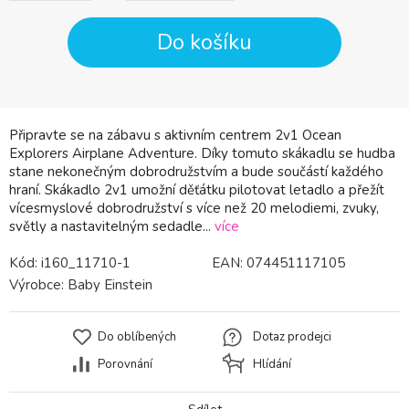
Do košíku
Připravte se na zábavu s aktivním centrem 2v1 Ocean
Explorers Airplane Adventure. Díky tomuto skákadlu se hudba
stane nekonečným dobrodružstvím a bude součástí každého
hraní. Skákadlo 2v1 umožní děťátku pilotovat letadlo a přežít
vícesmyslové dobrodružství s více než 20 melodiemi, zvuky,
světly a nastavitelným sedadle...
více
Kód:
i160_11710-1
EAN:
074451117105
Výrobce:
Baby Einstein
Do oblíbených
Dotaz prodejci
Porovnání
Hlídání