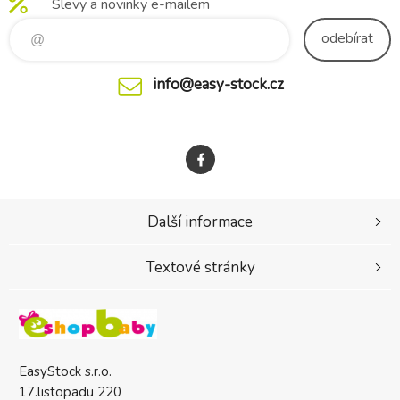
Slevy a novinky e-mailem
6m+ do 12 kg
odebírat
info@easy-stock.cz
Další informace
Textové stránky
EasyStock s.r.o.
17.listopadu 220